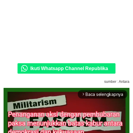
Ikuti Whatsapp Channel Republika
sumber : Antara
Baca selengkapnya
arrow_forward_ios