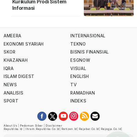
Kurikulum Prodi Sistem
Informasi
AMEERA
INTERNASIONAL
EKONOMI SYARIAH
TEKNO
SKOR
BISNIS FINANSIAL
KHAZANAH
ESGNOW
IQRA
VISUAL
ISLAM DIGEST
ENGLISH
NEWS
TV
ANALISIS
RAMADHAN
SPORT
INDEKS
About Us
|
Pedoman Siber
|
Disclaimer
Republika.id
|
Ihram.republika.co.id
|
Retizen.id
|
Rejabar.co.id
|
Rejogja.co.id
|