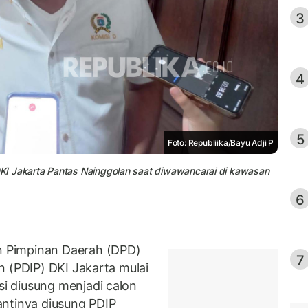
3
4
5
Foto: Republiika/Bayu Adji P
KI Jakarta Pantas Nainggolan saat diwawancarai di kawasan
6
 Pimpinan Daerah (DPD)
7
n (PDIP) DKI Jakarta mulai
i diusung menjadi calon
antinya diusung PDIP