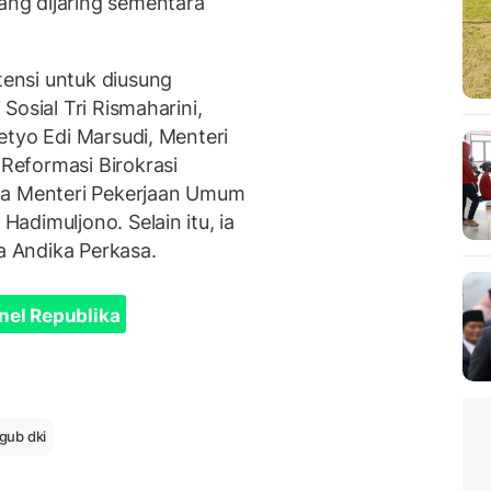
ng dijaring sementara
ensi untuk diusung
Sosial Tri Rismaharini,
etyo Edi Marsudi, Menteri
eformasi Birokrasi
ga Menteri Pekerjaan Umum
adimuljono. Selain itu, ia
 Andika Perkasa.
nel Republika
lgub dki