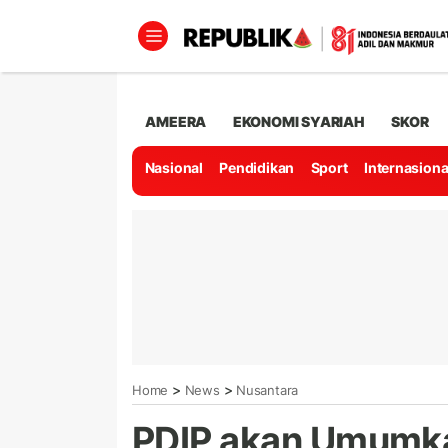
AMEERA
EKONOMI SYARIAH
SKOR
Nasional
Pendidikan
Sport
Internasiona
>
>
Home
News
Nusantara
PDIP akan Umumk