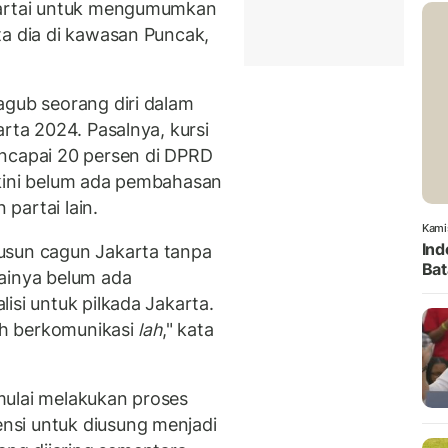
partai untuk mengumumkan
ta dia di kawasan Puncak,
agub seorang diri dalam
arta 2024. Pasalnya, kursi
encapai 20 persen di DPRD
 kini belum ada pembahasan
partai lain.
Kami
Ind
usun cagun Jakarta tanpa
Bat
ainya belum ada
isi untuk pilkada Jakarta.
sih berkomunikasi
lah
," kata
mulai melakukan proses
si untuk diusung menjadi