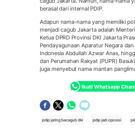
cagub Jakarta. Namun, nama-nama ya
berasal dari internal PDIP.
Adapun nama-nama yang memiliki pot
menjadi cagub Jakarta adalah Menteri 
Ketua DPRD Provinsi DKI Jakarta Pras
Pendayagunaan Aparatur Negara dan R
Indonesia Abdullah Azwar Anas, hing
dan Perumahan Rakyat (PUPR) Basuki H
juga menyebut nama mantan panglima
Ikuti Whatsapp Chan
pdip jaring bacagub dki
pdip jadi oposisi
pi