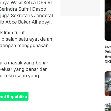
ranya Wakil Ketua DPR RI
Gerindra Sufmi Dasco
juga Sekretaris Jenderal
bib Aboe Bakar Alhabsyi.
 Imin turut
 salah satu ayat dalam
80 dengan menggunakan
Sabt
Pol
Ama
DKI
cara masuk yang benar
 keluar yang benar dan
au kekuasaan yang
nel Republika