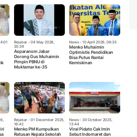
14:01
Rejabar
- 04 May 2026,
News
- 10 April 2026, 06:35
20:39
Menko Muhaimin
Asparanom Jabar
a
Optimistis Pendidikan
Dorong Gus Muhaimin
Bisa Putus Rantai
Pimpin PBNU di
ik
Kemiskinan
Muktamar ke-35
6,
Rejabar
- 01 December 2025,
News
- 30 October 2025,
16:42
13:44
iri
Menko PM Kumpulkan
Viral Pidato Cak Imin
sa
Ratusan Kepala Sekolah
Sebut Indomaret dan