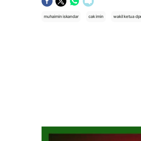
muhaimin iskandar
cak imin
wakil ketua dp