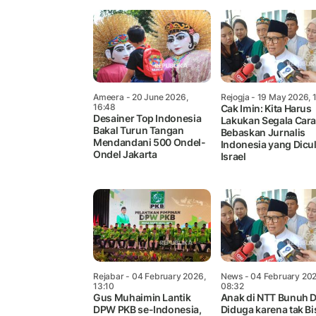
Ameera
- 20 June 2026,
Rejogja
- 19 May 2026, 
16:48
Cak Imin: Kita Harus
Desainer Top Indonesia
Lakukan Segala Car
Bakal Turun Tangan
Bebaskan Jurnalis
Mendandani 500 Ondel-
Indonesia yang Dicul
Ondel Jakarta
Israel
Rejabar
- 04 February 2026,
News
- 04 February 202
13:10
08:32
Gus Muhaimin Lantik
Anak di NTT Bunuh D
DPW PKB se-Indonesia,
Diduga karena tak Bi