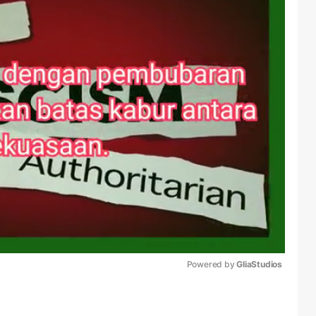
Powered by 
GliaStudios
Mute