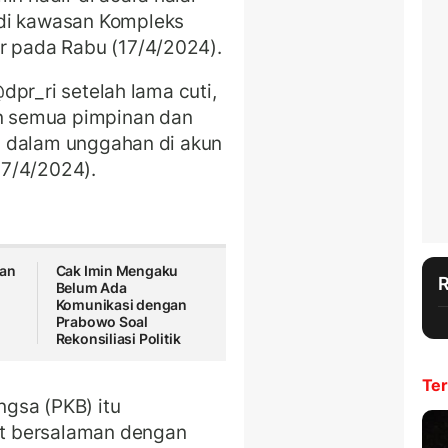
 di kawasan Kompleks
r pada Rabu (17/4/2024).
 @dpr_ri setelah lama cuti,
an semua pimpinan dan
min dalam unggahan di akun
17/4/2024).
kan
Cak Imin Mengaku
Belum Ada
s
Komunikasi dengan
Prabowo Soal
Rekonsiliasi Politik
Ter
gsa (PKB) itu
t bersalaman dengan