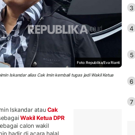
3
4
5
Foto: Republika/Eva Rianti
in Iskandar alias Cak Imin kembali tugas jadi Wakil Ketua
6
7
in Iskandar atau
Cak
sebagai
Wakil Ketua DPR
sebagai calon wakil
in hadir di acara halal