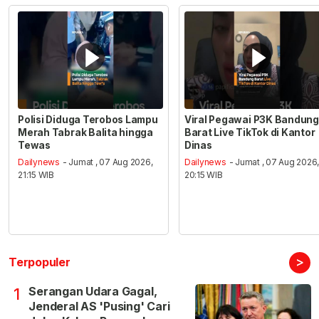
Polisi Diduga Terobos Lampu
Viral Pegawai P3K Bandung
Merah Tabrak Balita hingga
Barat Live TikTok di Kantor
Tewas
Dinas
Dailynews
- Jumat , 07 Aug 2026,
Dailynews
- Jumat , 07 Aug 2026
21:15 WIB
20:15 WIB
>
Terpopuler
Serangan Udara Gagal,
1
Jenderal AS 'Pusing' Cari