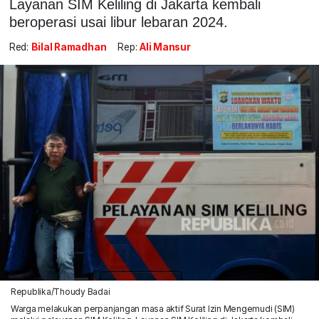
Layanan SIM Keliling di Jakarta kembali
beroperasi usai libur lebaran 2024.
Red:
Bilal Ramadhan
Rep:
Ali Mansur
Republika/Thoudy Badai
Warga melakukan perpanjangan masa aktif Surat Izin Mengemudi (SIM)