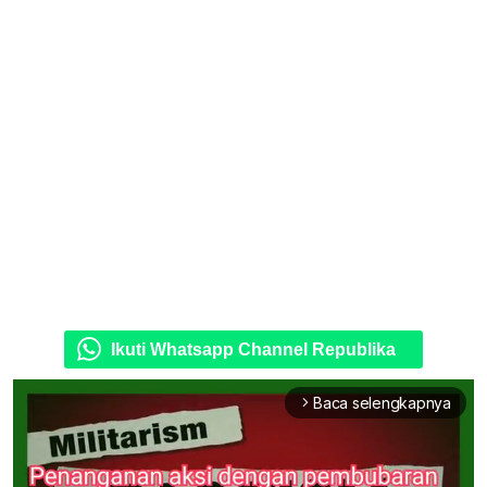
Ikuti Whatsapp Channel Republika
Baca selengkapnya
arrow_forward_ios