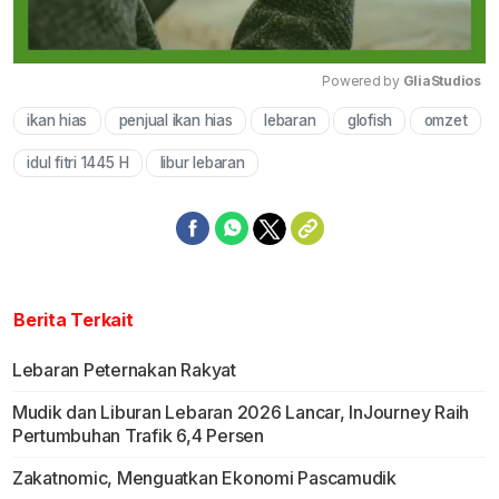
Powered by 
GliaStudios
ikan hias
penjual ikan hias
lebaran
glofish
omzet
Mute
idul fitri 1445 H
libur lebaran
Berita Terkait
Lebaran Peternakan Rakyat
Mudik dan Liburan Lebaran 2026 Lancar, InJourney Raih
Pertumbuhan Trafik 6,4 Persen
Zakatnomic, Menguatkan Ekonomi Pascamudik