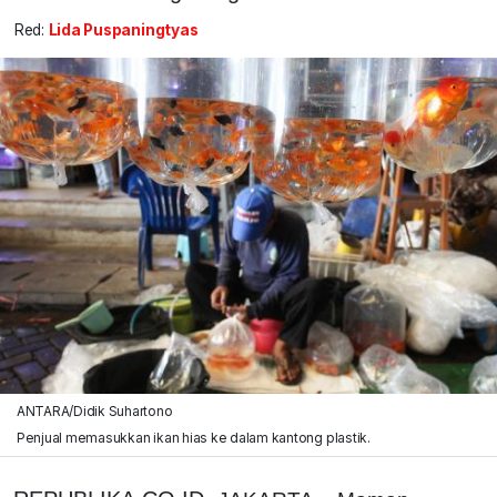
Red:
Lida Puspaningtyas
ANTARA/Didik Suhartono
Penjual memasukkan ikan hias ke dalam kantong plastik.