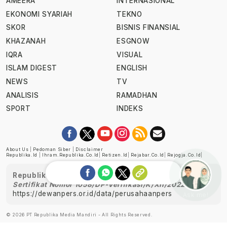
AMEERA
INTERNASIONAL
EKONOMI SYARIAH
TEKNO
SKOR
BISNIS FINANSIAL
KHAZANAH
ESGNOW
IQRA
VISUAL
ISLAM DIGEST
ENGLISH
NEWS
TV
ANALISIS
RAMADHAN
SPORT
INDEKS
About Us
|
Pedoman Siber
|
Disclaimer
Republika.id
|
Ihram.republika.co.id
|
Retizen.id
|
Rejabar.co.id
|
Rejogja.co.id
|
Republika telah diverifikasi oleh Dewan Pers
Sertifikat Nomor 1058/DP-Verifikasi/K/XII/2022
https://dewanpers.or.id/data/perusahaanpers
Ask me!
© 2026 PT Republika Media Mandiri - All Rights Reserved.