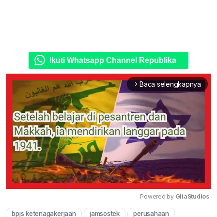
Ikuti Whatsapp Channel Republika
Baca selengkapnya
arrow_forward_ios
Powered by 
GliaStudios
bpjs ketenagakerjaan
jamsostek
perusahaan