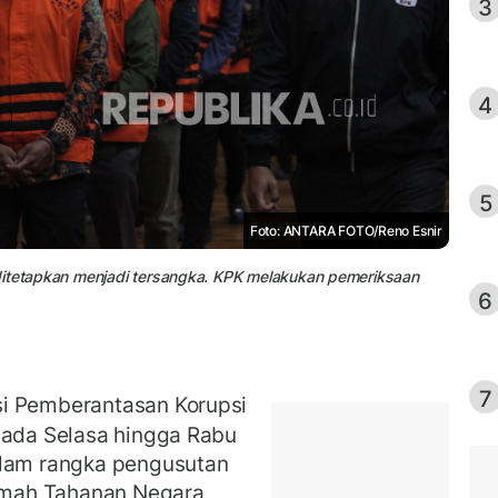
3
4
5
Foto: ANTARA FOTO/Reno Esnir
ditetapkan menjadi tersangka. KPK melakukan pemeriksaan
6
7
i Pemberantasan Korupsi
pada Selasa hingga Rabu
alam rangka pengusutan
Rumah Tahanan Negara