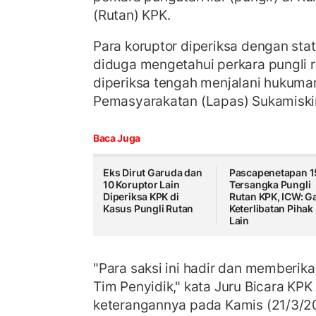
(Rutan) KPK.
Para koruptor diperiksa dengan sta
diduga mengetahui perkara pungli 
diperiksa tengah menjalani hukum
Pemasyarakatan (Lapas) Sukamiski
Baca Juga
Eks Dirut Garuda dan
Pascapenetapan 1
10 Koruptor Lain
Tersangka Pungli
Diperiksa KPK di
Rutan KPK, ICW: Ga
Kasus Pungli Rutan
Keterlibatan Pihak
Lain
"Para saksi ini hadir dan memberik
Tim Penyidik," kata Juru Bicara KPK 
keterangannya pada Kamis (21/3/2