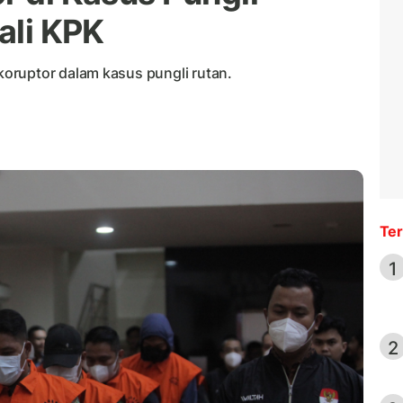
ali KPK
oruptor dalam kasus pungli rutan.
Ter
1
2