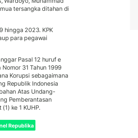
is, Wardoyo, Muhammad
mua tersangka ditahan di
019 hingga 2023. KPK
aup para pegawai
nggar Pasal 12 huruf e
a Nomor 31 Tahun 1999
ana Korupsi sebagaimana
g Republik Indonesia
ubahan Atas Undang-
ang Pemberantasan
 (1) ke 1 KUHP.
nel Republika