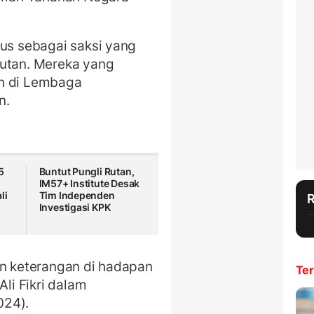
tus sebagai saksi yang
rutan. Mereka yang
an di Lembaga
n.
5
Buntut Pungli Rutan,
IM57+ Institute Desak
li
Tim Independen
Investigasi KPK
an keterangan di hadapan
Ter
Ali Fikri dalam
024).