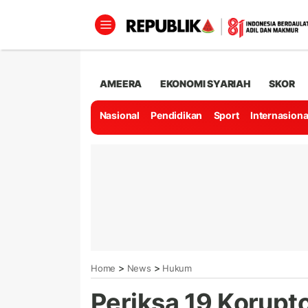
AMEERA
EKONOMI SYARIAH
SKOR
Nasional
Pendidikan
Sport
Internasiona
>
>
Home
News
Hukum
Periksa 19 Korupto