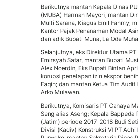
Berikutnya mantan Kepala Dinas P
(MUBA) Herman Mayori, mantan Di
Multi Sarana, Kiagus Emil Fahmy; m
Kantor Pajak Penanaman Modal Asi
dan adik Bupati Muna, La Ode Mu
Selanjutnya, eks Direktur Utama PT
Emirsyah Satar, mantan Bupati Mus
Alex Noerdin, Eks Bupati Bintan Apr
korupsi penetapan izin ekspor benih 
Faqih; dan mantan Ketua Tim Audit
Arko Mulawan.
Berikutnya, Komisaris PT Cahaya M
Seng alias Aseng; Kepala Bappeda 
(Jatim) periode 2017-2018 Budi Se
Divisi (Kadiv) Konstruksi VI PT Adh
Purwoko; mantan Sekretaris Dinas