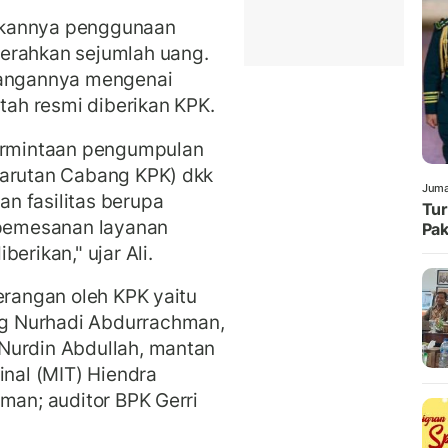
zinkannya penggunaan
erahkan sejumlah uang.
rangannya mengenai
ah resmi diberikan KPK.
permintaan pengumpulan
Karutan Cabang KPK) dkk
Juma
n fasilitas berupa
Tur
pemesanan layanan
Pak
erikan," ujar Ali.
erangan oleh KPK yaitu
g Nurhadi Abdurrachman,
Nurdin Abdullah, mantan
inal (MIT) Hiendra
man; auditor BPK Gerri