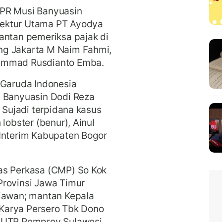
UPR Musi Banyuasin
rektur Utama PT Ayodya
antan pemeriksa pajak di
ng Jakarta M Naim Fahmi,
hammad Rusdianto Emba.
 Garuda Indonesia
i Banyuasin Dodi Reza
i Sujadi terpidana kasus
lobster (benur), Ainul
 Interim Kabupaten Bogor
as Perkasa (CMP) So Kok
Provinsi Jawa Timur
tiawan; mantan Kepala
i Karya Persero Tbk Dono
 PUTR Pemprov Sulawesi