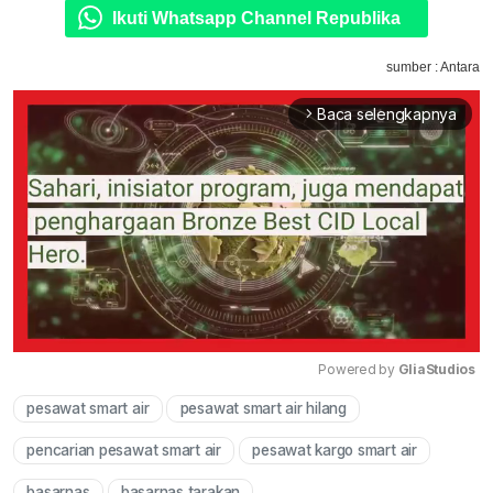
Ikuti Whatsapp Channel Republika
sumber : Antara
Baca selengkapnya
arrow_forward_ios
Powered by 
GliaStudios
pesawat smart air
pesawat smart air hilang
Mute
pencarian pesawat smart air
pesawat kargo smart air
basarnas
basarnas tarakan