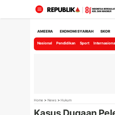
AMEERA
EKONOMI SYARIAH
SKOR
Nasional
Pendidikan
Sport
Internasiona
>
>
Home
News
Hukum
Kasus Dugaan Pel