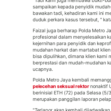
"Tadi kami juga membawa bukti-buk
sampaikan kepada penyidik mudah
bawakan tadi, kehadiran kami ini m
duduk perkara kasus tersebut, " kat
Faizal juga berharap Polda Metro J
profesional dalam menyelesaikan ka
kejernihan para penyidik dan kepr
mudahan harkat dan martabat klien
bisa dipulihkan, dimana klien kami
berprestasi dan mudah-mudahan kasu
ucapnya.
Polda Metro Jaya kembali memangg
pelecehan seksual rektor
nonaktif 
berinisial ETH (72) pada Selasa (5/
merupakan panggilan laporan pelapor
"Terlapor akan kembali dijadwalka