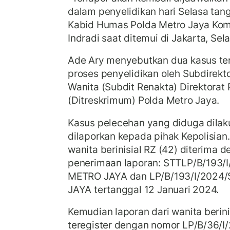
dalam penyelidikan hari Selasa tan
Kabid Humas Polda Metro Jaya Ko
Indradi saat ditemui di Jakarta, Sel
Ade Ary menyebutkan dua kasus te
proses penyelidikan oleh Subdirekt
Wanita (Subdit Renakta) Direktorat
(Ditreskrimum) Polda Metro Jaya.
Kasus pelecehan yang diduga dilak
dilaporkan kepada pihak Kepolisian
wanita berinisial RZ (42) diterima 
penerimaan laporan: STTLP/B/193
METRO JAYA dan LP/B/193/I/202
JAYA tertanggal 12 Januari 2024.
Kemudian laporan dari wanita berinis
teregister dengan nomor LP/B/36/I