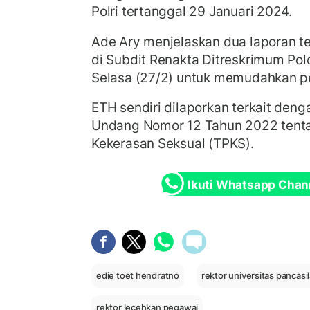
Polri tertanggal 29 Januari 2024.
Ade Ary menjelaskan dua laporan te
di Subdit Renakta Ditreskrimum Pol
Selasa (27/2) untuk memudahkan pe
ETH sendiri dilaporkan terkait den
Undang Nomor 12 Tahun 2022 tenta
Kekerasan Seksual (TPKS).
Ikuti Whatsapp Chan
edie toet hendratno
rektor universitas pancasi
rektor lecehkan pegawai