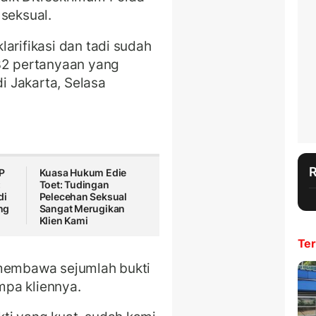
 seksual.
arifikasi dan tadi sudah
 32 pertanyaan yang
di Jakarta, Selasa
P
Kuasa Hukum Edie
:
Toet: Tudingan
di
Pelecehan Seksual
ng
Sangat Merugikan
Klien Kami
Ter
 membawa sejumlah bukti
pa kliennya.