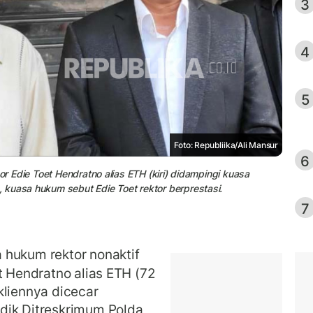
3
4
5
Foto: Republiika/Ali Mansur
6
or Edie Toet Hendratno alias ETH (kiri) didampingi kuasa
 kuasa hukum sebut Edie Toet rektor berprestasi.
7
 hukum rektor nonaktif
t Hendratno alias ETH (72
kliennya dicecar
dik Ditreskrimum Polda