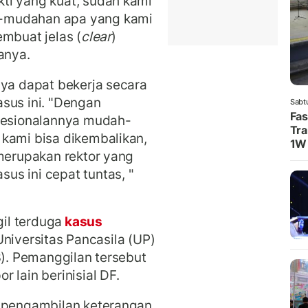
ti yang kuat, sudah kami
-mudahan apa yang kami
embuat jelas (
clear
)
anya.
aya dapat bekerja secara
sus ini.
"Dengan
Sabt
Fas
ofesionalannya mudah-
Tra
 kami bisa dikembalikan,
1W
 merupakan rektor yang
s ini cepat tuntas, "
il terduga
kasus
Universitas Pancasila (UP)
3). Pemanggilan tersebut
 lain berinisial DF.
n pengambilan keterangan