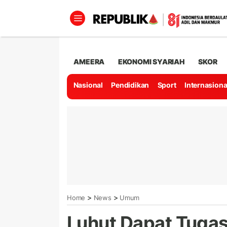
AMEERA
EKONOMI SYARIAH
SKOR
Nasional
Pendidikan
Sport
Internasiona
>
>
Home
News
Umum
Luhut Dapat Tugas 