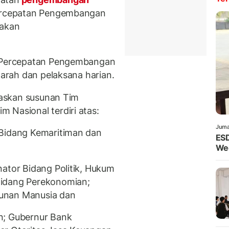
ercepatan Pengembangan
takan
m Percepatan Pengembangan
garah dan pelaksana harian.
elaskan susunan Tim
 Nasional terdiri atas:
Juma
 Bidang Kemaritiman dan
ESD
Wed
nator Bidang Politik, Hukum
Bidang Perekonomian;
unan Manusia dan
n; Gubernur Bank