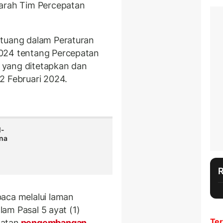
arah Tim Percepatan
.
rtuang dalam Peraturan
2024 tentang Percepatan
l
yang ditetapkan dan
2 Februari 2024.
l-
kna
i
aca melalui laman
alam Pasal 5 ayat (1)
Ter
patan
pengembangan