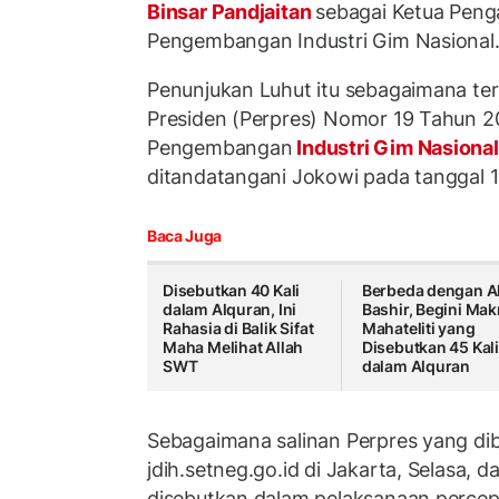
Binsar Pandjaitan
sebagai Ketua Peng
Pengembangan Industri Gim Nasional
Penunjukan Luhut itu sebagaimana te
Presiden (Perpres) Nomor 19 Tahun 
Pengembangan
Industri Gim Nasiona
ditandatangani Jokowi pada tanggal 1
Baca Juga
Disebutkan 40 Kali
Berbeda dengan A
dalam Alquran, Ini
Bashir, Begini Ma
Rahasia di Balik Sifat
Mahateliti yang
Maha Melihat Allah
Disebutkan 45 Kal
SWT
dalam Alquran
Sebagaimana salinan Perpres yang dib
jdih.setneg.go.id di Jakarta, Selasa, d
disebutkan dalam pelaksanaan perce