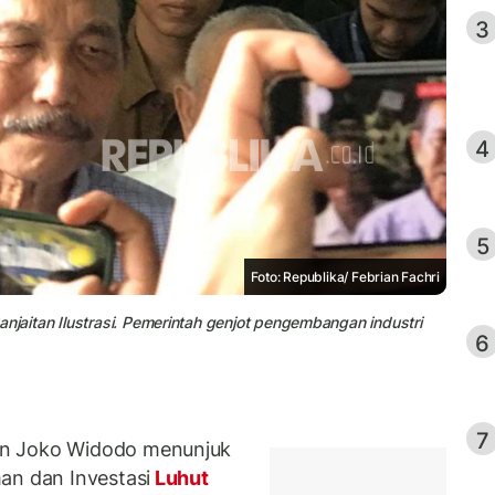
3
4
5
Foto: Republika/ Febrian Fachri
njaitan Ilustrasi. Pemerintah genjot pengembangan industri
6
7
n Joko Widodo menunjuk
an dan Investasi
Luhut