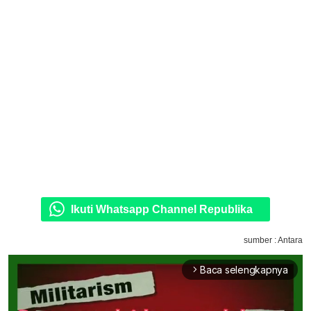
Ikuti Whatsapp Channel Republika
sumber : Antara
Baca selengkapnya
arrow_forward_ios