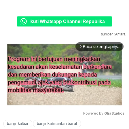
Ikuti Whatsapp Channel Republika
sumber : Antara
Baca selengkapnya
arrow_forward_ios
Powered by 
GliaStudios
banjir kalbar
banjir kalimantan barat
Mute