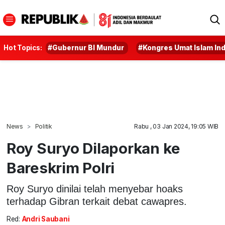
Hot Topics:
#Gubernur BI Mundur
#Kongres Umat Islam In
News
Politik
Rabu , 03 Jan 2024, 19:05 WIB
Roy Suryo Dilaporkan ke
Bareskrim Polri
Roy Suryo dinilai telah menyebar hoaks
terhadap Gibran terkait debat cawapres.
Red:
Andri Saubani