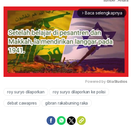
sumber : Antara
Baca selengkapnya
arrow_forward_ios
Powered by 
GliaStudios
roy suryo dilaporkan
roy suryo dilaporkan ke polisi
Mute
debat cawapres
gibran rakabuming raka