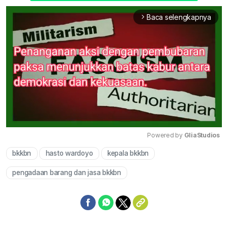
Baca selengkapnya
arrow_forward_ios
Powered by 
GliaStudios
bkkbn
hasto wardoyo
kepala bkkbn
Mute
pengadaan barang dan jasa bkkbn