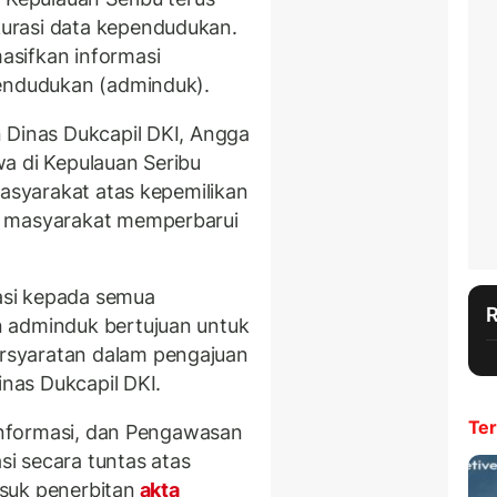
urasi data kependudukan.
sifkan informasi
pendudukan (adminduk).
 Dinas Dukcapil DKI, Angga
a di Kepulauan Seribu
asyarakat atas kepemilikan
k masyarakat memperbarui
asi kepada semua
 adminduk bertujuan untuk
rsyaratan dalam pengajuan
inas Dukcapil DKI.
Ter
 Informasi, dan Pengawasan
i secara tuntas atas
suk penerbitan
akta