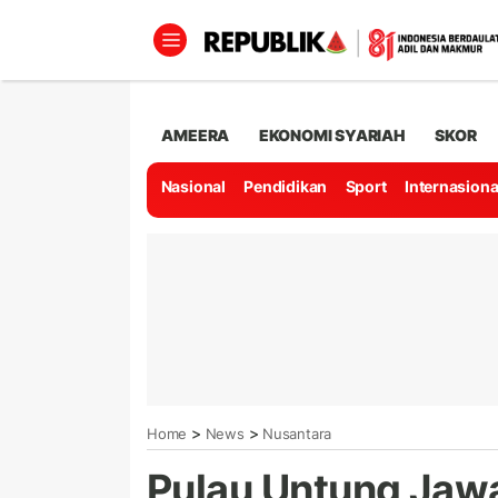
AMEERA
EKONOMI SYARIAH
SKOR
Nasional
Pendidikan
Sport
Internasiona
>
>
Home
News
Nusantara
Pulau Untung Jaw