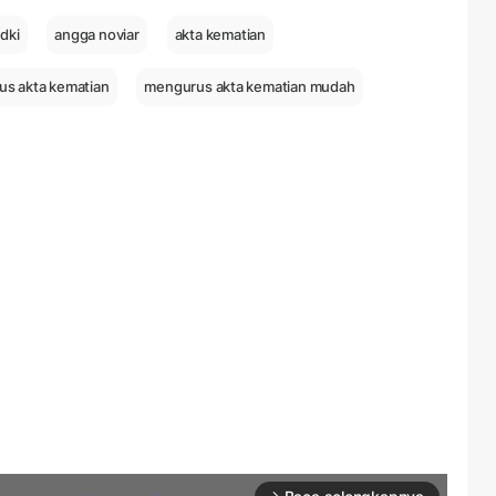
 dki
angga noviar
akta kematian
s akta kematian
mengurus akta kematian mudah