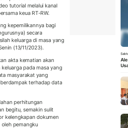
ideo tutorial melalui kanal
 bersama keua RT-RW.
ng kepemilikannya bagi
ngurusnya) secara
lsilah keluarga di masa yang
Senin (13/11/2023).
Sabt
Ale
kan akta kematian akan
Usa
m keluarga pada masa yang
ata masyarakat yang
a berdampak terhadap data
lahan perhitungan
n begitu, semakin sulit
tor kelengkapan dokumen
ma oleh pemangku