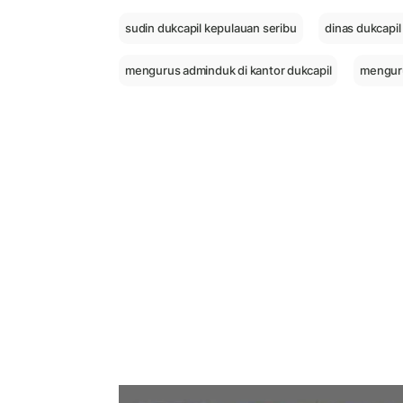
sudin dukcapil kepulauan seribu
dinas dukcapil
mengurus adminduk di kantor dukcapil
menguru