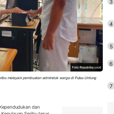
3
4
5
6
Foto: Republika.co.id
ribu melayani pembuatan adminduk warga di Pulau Untung
7
 Kependudukan dan
 Kepulauan Seribu terus