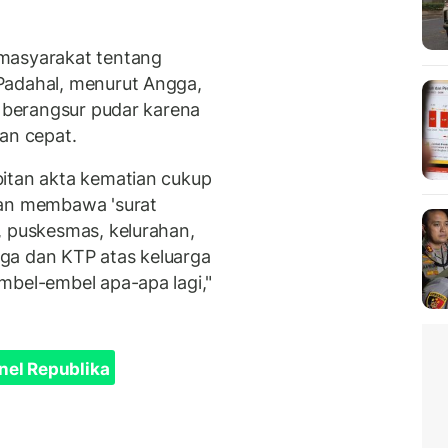
masyarakat tentang
Padahal, menurut Angga,
h berangsur pudar karena
an cepat.
bitan akta kematian cukup
gan membawa 'surat
, puskesmas, kelurahan,
arga dan KTP atas keluarga
mbel-embel apa-apa lagi,"
nel Republika