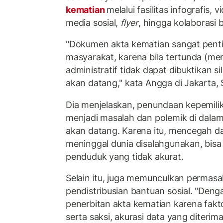
kematian
melalui fasilitas infografis, v
media sosial,
flyer
, hingga kolaborasi
"Dokumen akta kematian sangat penti
masyarakat, karena bila tertunda (me
administratif tidak dapat dibuktikan si
akan datang," kata Angga di Jakarta, 
Dia menjelaskan, penundaan kepemili
menjadi masalah dan polemik di dala
akan datang. Karena itu, mencegah d
meninggal dunia disalahgunakan, bis
penduduk yang tidak akurat.
Selain itu, juga memunculkan permasa
pendistribusian bantuan sosial. "Denga
penerbitan akta kematian karena fak
serta saksi, akurasi data yang diteri