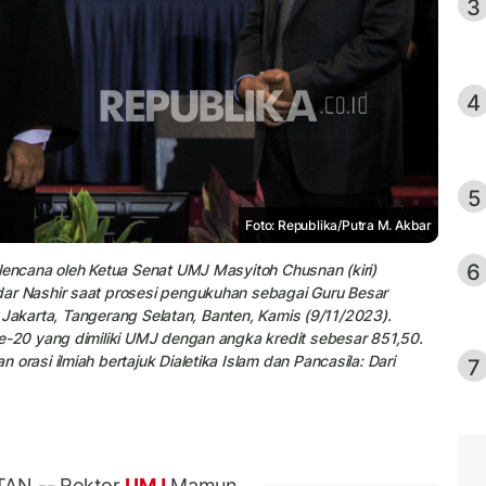
3
4
5
Foto: Republika/Putra M. Akbar
6
ncana oleh Ketua Senat UMJ Masyitoh Chusnan (kiri)
 Nashir saat prosesi pengukuhan sebagai Guru Besar
 Jakarta, Tangerang Selatan, Banten, Kamis (9/11/2023).
20 yang dimiliki UMJ dengan angka kredit sebesar 851,50.
asi ilmiah bertajuk Dialetika Islam dan Pancasila: Dari
7
AN -- Rektor
UMJ
Mamun