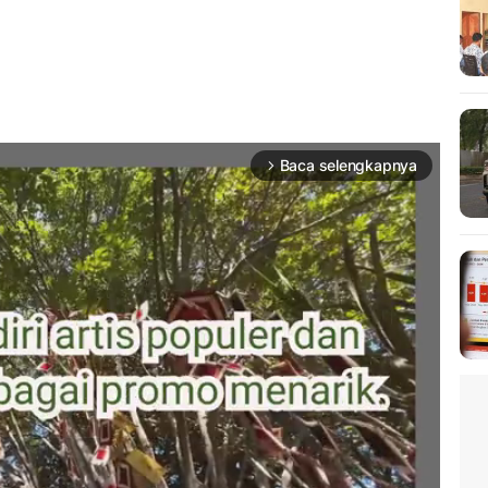
Baca selengkapnya
arrow_forward_ios