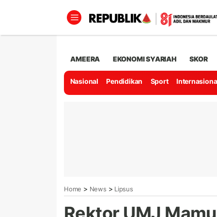
AMEERA
EKONOMI SYARIAH
SKOR
Nasional
Pendidikan
Sport
Internasiona
>
>
Home
News
Lipsus
Rektor UMJ Mamu