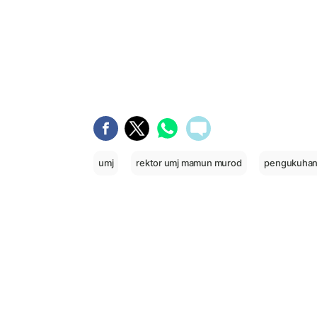
umj
rektor umj mamun murod
pengukuhan 