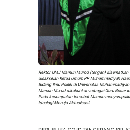
Rektor UMJ Mamun Murod (tengah) disematkan le
disaksikan Ketua Umum PP Muhammadiyah Haedar
Bidang Ilmu Politik di Universitas Muhammadiyah
Mamun Murod dikukuhkan sebagai Guru Besar ke-
Pada kesempatan tersebut Mamun menyampaikan or
Ideologi Menuju Aktualisasi.
REPUBLIKA.CO.ID,TANGERANG SELAT