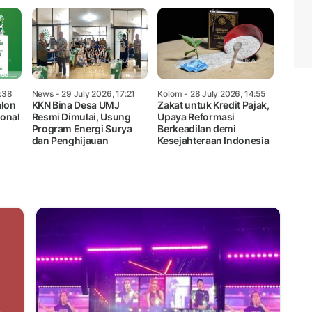
5:38
News
- 29 July 2026, 17:21
Kolom
- 28 July 2026, 14:55
alon
KKN Bina Desa UMJ
Zakat untuk Kredit Pajak,
ional
Resmi Dimulai, Usung
Upaya Reformasi
Program Energi Surya
Berkeadilan demi
dan Penghijauan
Kesejahteraan Indonesia