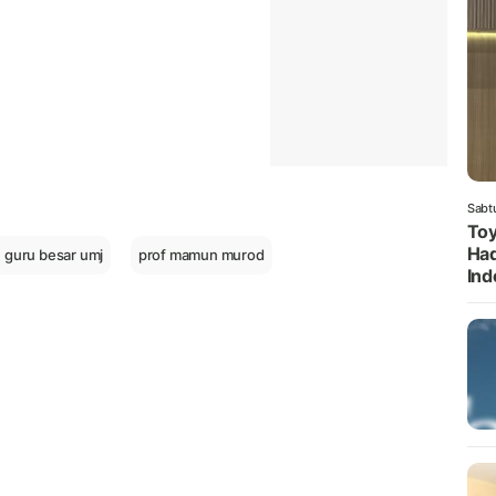
Sabt
Toy
Had
guru besar umj
prof mamun murod
Ind