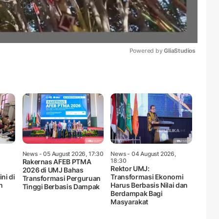
Powered by 
GliaStudios
Mute
News
- 05 August 2026, 17:30
News
- 04 August 2026,
18:30
Rakernas AFEB PTMA
Rektor UMJ:
2026 di UMJ Bahas
ni di
Transformasi Ekonomi
Transformasi Perguruan
n
Harus Berbasis Nilai dan
Tinggi Berbasis Dampak
Berdampak Bagi
Masyarakat