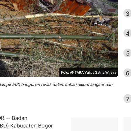
3
4
5
6
Foto: ANTARA/Yulius Satria Wijaya
 Hampir 500 bangunan rusak dalam sehari akibat longsor dan
7
R -- Badan
BD) Kabupaten Bogor