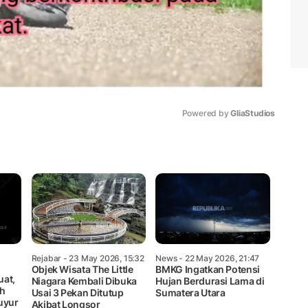
Powered by 
GliaStudios
Mute
Rejabar
- 23 May 2026, 15:32
News
- 22 May 2026, 21:47
Objek Wisata The Little
BMKG Ingatkan Potensi
uat,
Niagara Kembali Dibuka
Hujan Berdurasi Lama di
h
Usai 3 Pekan Ditutup
Sumatera Utara
uyur
Akibat Longsor