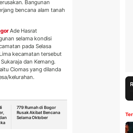
erusakan. Bangunan
terjang bencana alam tanah
ogor
Ade Hasrat
gunan selama kondisi
kecamatan pada Selasa
 Lima kecamatan tersebut
 Sukaraja dan Kemang.
aitu Ciomas yang dilanda
esa/kelurahan.
i
779 Rumah di Bogor
r,
Rusak Akibat Bencana
Ter
dan
Selama Oktober
uka