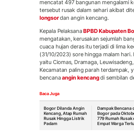
mencatat 497 bangunan mengalami k
tersebut rusak dalam sehari akibat di
longsor
dan angin kencang.
Kepala Pelaksana
BPBD Kabupaten B
mengatakan, kerusakan sejumlah ban
cuaca hujan deras itu terjadi di lima 
(31/10/2023) sore hingga malam hari.
yaitu Ciomas, Dramaga, Leuwisadeng,
Kecamatan paling parah terdampak, y
bencana
angin kencang
di sembilan d
Baca Juga
Bogor Dilanda Angin
Dampak Bencana d
Kencang, Atap Rumah
Bogor pada Oktobe
Rusak Hingga Listrik
779 Rumah Rusak 
Padam
Empat Warga Terl