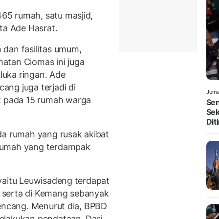
65 rumah, satu masjid,
ta Ade Hasrat.
dan fasilitas umum,
atan Ciomas ini juga
uka ringan. Ade
ng juga terjadi di
Juma
 pada 15 rumah warga
Sen
Sek
Dit
da rumah yang rusak akibat
rumah yang terdampak
yaitu Leuwisadeng terdapat
 serta di Kemang sebanyak
kencang. Menurut dia, BPBD
elakukan pendataan. Dari