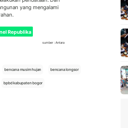
bangunan yang mengalami
rahan.
nel Republika
sumber : Antara
bencana musim hujan
bencana longsor
bpbd kabupaten bogor