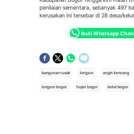
penilaian sementara, sebanyak 497 
kerusakan ini tersebar di 28 desa/kelu
Ikuti Whatsapp Chan
bangunan rusak
longsor
angin kencang
longsor bogor
hujan bogor
bobd bogor