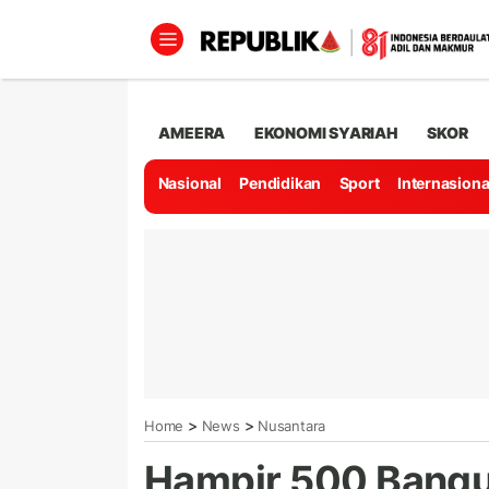
AMEERA
EKONOMI SYARIAH
SKOR
Nasional
Pendidikan
Sport
Internasiona
>
>
Home
News
Nusantara
Hampir 500 Bangu