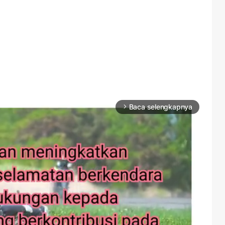
Baca selengkapnya
arrow_forward_ios