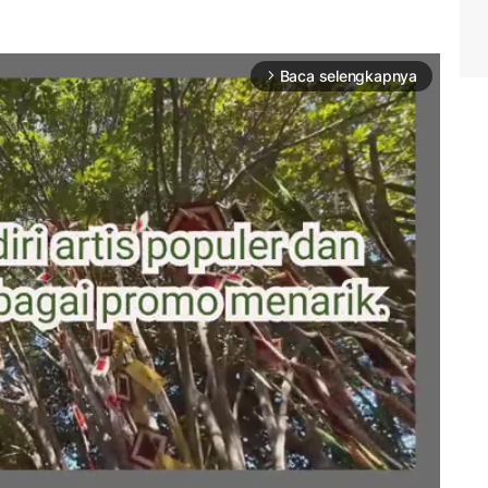
Baca selengkapnya
arrow_forward_ios