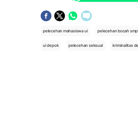
pelecehan mahasiswa ui
pelecehan bocah smp
ui depok
pelecehan seksual
kriminalitas 