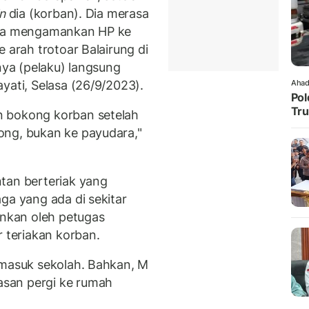
n
dia (korban). Dia merasa
dia mengamankan HP ke
 arah trotoar Balairung di
nya (pelaku) langsung
yati, Selasa (26/9/2023).
Ahad
Pol
Tru
n bokong korban setelah
ong, bukan ke payudara,"
tan berteriak yang
ga yang ada di sekitar
ankan oleh petugas
teriakan korban.
 masuk sekolah. Bahkan, M
san pergi ke rumah