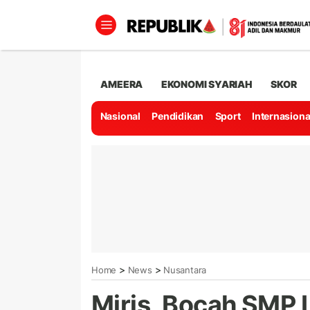
AMEERA
EKONOMI SYARIAH
SKOR
Nasional
Pendidikan
Sport
Internasiona
>
>
Home
News
Nusantara
Miris, Bocah SMP 