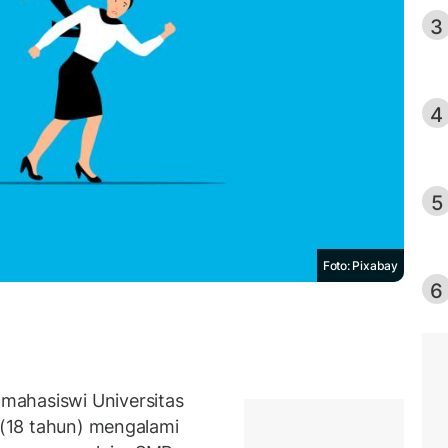
3
4
5
Foto: Pixabay
6
mahasiswi Universitas
F (18 tahun) mengalami