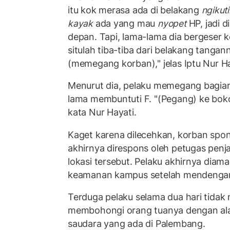
itu kok merasa ada di belakang
ngikuti
kayak
ada yang mau
nyopet
HP, jadi 
depan. Tapi, lama-lama dia bergeser ke
situlah tiba-tiba dari belakang tangan
(memegang korban)," jelas Iptu Nur Ha
Menurut dia, pelaku memegang bagia
lama membuntuti F. "(Pegang) ke bok
kata Nur Hayati.
Kaget karena dilecehkan, korban spon
akhirnya direspons oleh petugas penja
lokasi tersebut. Pelaku akhirnya diam
keamanan kampus setelah mendengar 
Terduga pelaku selama dua hari tidak
membohongi orang tuanya dengan ala
saudara yang ada di Palembang.