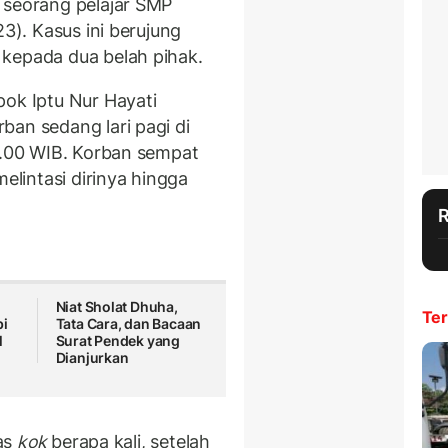
 seorang pelajar SMP
23). Kasus ini berujung
 kepada dua belah pihak.
pok Iptu Nur Hayati
ban sedang lari pagi di
06.00 WIB. Korban sempat
melintasi dirinya hingga
Niat Sholat Dhuha,
Ter
bi
Tata Cara, dan Bacaan
M
Surat Pendek yang
Dianjurkan
tas
kok
berapa kali, setelah