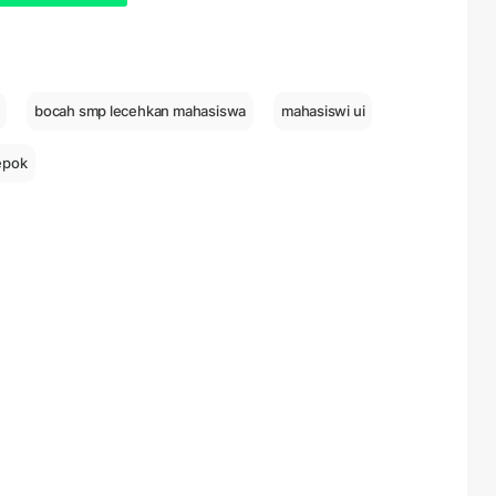
bocah smp lecehkan mahasiswa
mahasiswi ui
depok