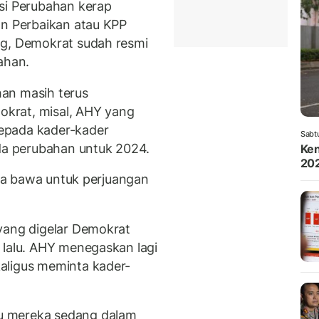
si Perubahan kerap
an Perbaikan atau KPP
ng, Demokrat sudah resmi
ahan.
an masih terus
krat, misal, AHY yang
epada kader-kader
Sabt
a perubahan untuk 2024.
Ken
202
kita bawa untuk perjuangan
yang digelar Demokrat
 lalu. AHY menegaskan lagi
aligus meminta kader-
u mereka sedang dalam