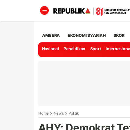
AMEERA
EKONOMI SYARIAH
SKOR
Nasional
Pendidikan
Sport
Internasiona
>
>
Home
News
Politik
AHY: Demokrat Te