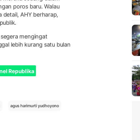
engan poros baru. Walau
detail, AHY berharap,
ublik.
 segera mengingat
gal lebih kurang satu bulan
nel Republika
t
agus harimurti yudhoyono