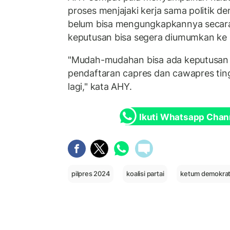
proses menjajaki kerja sama politik d
belum bisa mengungkapkannya secara 
keputusan bisa segera diumumkan ke p
"Mudah-mudahan bisa ada keputusan
pendaftaran capres dan cawapres ting
lagi," kata AHY.
Ikuti Whatsapp Chan
pilpres 2024
koalisi partai
ketum demokra