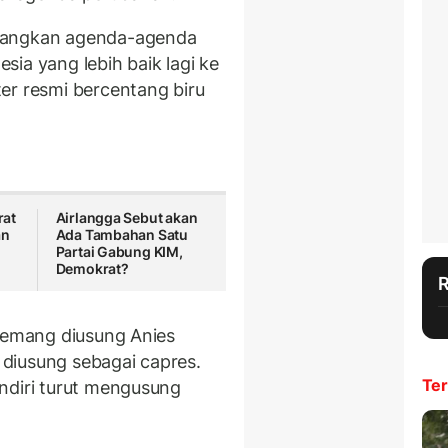
juangkan agenda-agenda
ia yang lebih baik lagi ke
er resmi bercentang biru
rat
Airlangga Sebut akan
an
Ada Tambahan Satu
Partai Gabung KIM,
Demokrat?
 memang diusung Anies
diusung sebagai capres.
Ter
ndiri turut mengusung