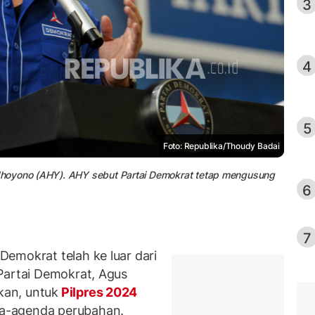
3
4
5
Foto: Republika/Thoudy Badai
dhoyono (AHY). AHY sebut Partai Demokrat tetap mengusung
6
7
emokrat telah ke luar dari
Partai Demokrat, Agus
an, untuk
Pilpres 2024
a-agenda perubahan.