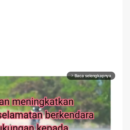
Baca selengkapnya
arrow_forward_ios