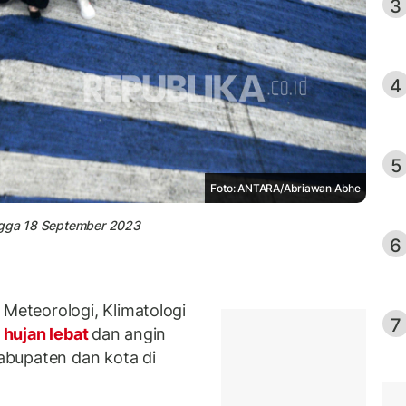
3
4
5
Foto: ANTARA/Abriawan Abhe
ingga 18 September 2023
6
eteorologi, Klimatologi
7
hujan lebat
dan angin
abupaten dan kota di