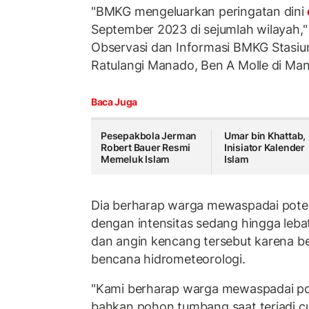
"BMKG mengeluarkan peringatan dini
September 2023 di sejumlah wilayah,"
Observasi dan Informasi BMKG Stasiu
Ratulangi Manado, Ben A Molle di Man
Baca Juga
Pesepakbola Jerman
Umar bin Khattab,
Robert Bauer Resmi
Inisiator Kalender
Memeluk Islam
Islam
Dia berharap warga mewaspadai poten
dengan intensitas sedang hingga lebat
dan angin kencang tersebut karena 
bencana hidrometeorologi.
"Kami berharap warga mewaspadai pote
bahkan pohon tumbang saat terjadi c