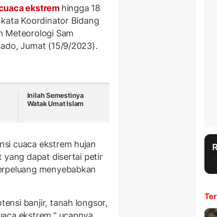
cuaca ekstrem
hingga 18
 kata Koordinator Bidang
n Meteorologi Sam
ado, Jumat (15/9/2023).
Inilah Semestinya
Watak Umat Islam
si cuaca ekstrem hujan
 yang dapat disertai petir
berpeluang menyebabkan
Ter
nsi banjir, tanah longsor,
uaca ekstrem," ucapnya.