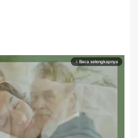
Baca selengkapnya
arrow_forward_ios