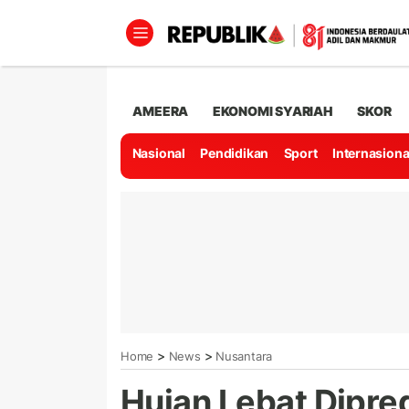
AMEERA
EKONOMI SYARIAH
SKOR
Nasional
Pendidikan
Sport
Internasiona
>
>
Home
News
Nusantara
Hujan Lebat Dipred