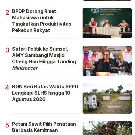
BPDP Dorong Riset
2
Mahasiswa untuk
Tingkatkan Produktivitas
Pekebun Rakyat
Safari Politik ke Sumsel,
3
AMY Sambangi Masjid
Cheng Hoo Hingga Tanding
Minisoccer
BGN Beri Batas Waktu SPPG
4
Lengkapi SLHS hingga 10
Agustus 2026
Petani Sawit Pilih Penataan
5
Berbasis Kemitraan