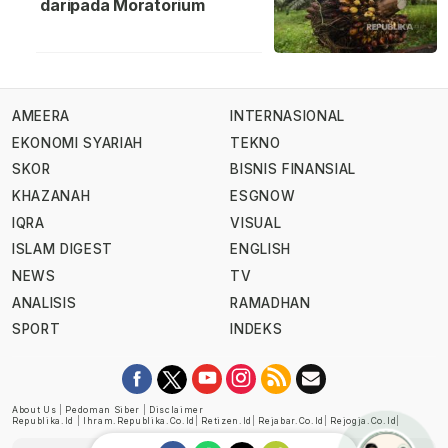
daripada Moratorium
AMEERA
INTERNASIONAL
EKONOMI SYARIAH
TEKNO
SKOR
BISNIS FINANSIAL
KHAZANAH
ESGNOW
IQRA
VISUAL
ISLAM DIGEST
ENGLISH
NEWS
TV
ANALISIS
RAMADHAN
SPORT
INDEKS
About Us
|
Pedoman Siber
|
Disclaimer
Republika.id
|
Ihram.republika.co.id
|
Retizen.id
|
Rejabar.co.id
|
Rejogja.co.id
|