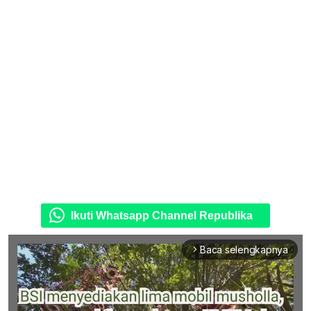
Ikuti Whatsapp Channel Republika
Baca selengkapnya
arrow_forward_ios