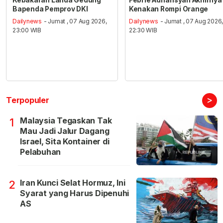
Kebakaran Landa Gedung
Febrie Adriansyah Akhirnya
Bapenda Pemprov DKI
Kenakan Rompi Orange
Dailynews
- Jumat , 07 Aug 2026,
Dailynews
- Jumat , 07 Aug 2026
23:00 WIB
22:30 WIB
>
Terpopuler
Malaysia Tegaskan Tak
1
Mau Jadi Jalur Dagang
Israel, Sita Kontainer di
Pelabuhan
Iran Kunci Selat Hormuz, Ini
2
Syarat yang Harus Dipenuhi
AS