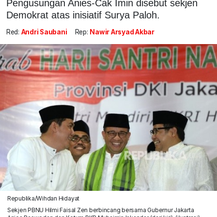
Pengusungan Anies-Cak Imin disebut sekjen
Demokrat atas inisiatif Surya Paloh.
Red:
Andri Saubani
Rep:
Nawir Arsyad Akbar
Republika/Wihdan Hidayat
Sekjen PBNU Hilmi Faisal Zen berbincang bersama Gubernur Jakarta