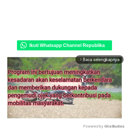
Ikuti Whatsapp Channel Republika
Baca selengkapnya
arrow_forward_ios
Powered by 
GliaStudios