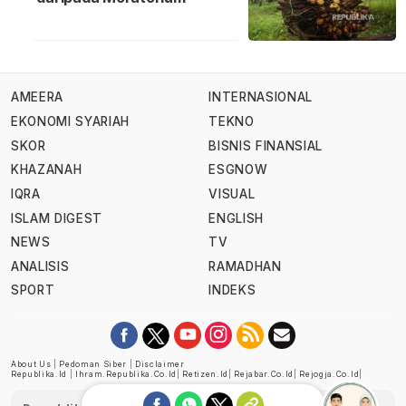
AMEERA
INTERNASIONAL
EKONOMI SYARIAH
TEKNO
SKOR
BISNIS FINANSIAL
KHAZANAH
ESGNOW
IQRA
VISUAL
ISLAM DIGEST
ENGLISH
NEWS
TV
ANALISIS
RAMADHAN
SPORT
INDEKS
About Us
|
Pedoman Siber
|
Disclaimer
Republika.id
|
Ihram.republika.co.id
|
Retizen.id
|
Rejabar.co.id
|
Rejogja.co.id
|