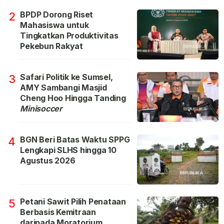
BPDP Dorong Riset
2
Mahasiswa untuk
Tingkatkan Produktivitas
Pekebun Rakyat
Safari Politik ke Sumsel,
3
AMY Sambangi Masjid
Cheng Hoo Hingga Tanding
Minisoccer
BGN Beri Batas Waktu SPPG
4
Lengkapi SLHS hingga 10
Agustus 2026
Petani Sawit Pilih Penataan
5
Berbasis Kemitraan
daripada Moratorium