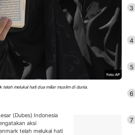
3
4
5
Foto: AP
telah melukai hati dua miliar muslim di dunia.
6
esar (Dubes) Indonesia
7
engatakan aksi
Denmark telah melukai hati