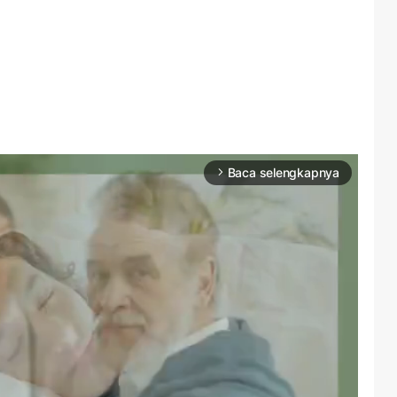
Baca selengkapnya
arrow_forward_ios