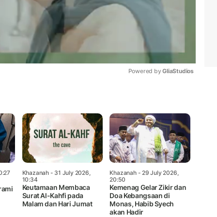
Powered by 
GliaStudios
Mute
0:27
Khazanah
- 31 July 2026,
Khazanah
- 29 July 2026,
10:34
20:50
Keutamaan Membaca
Kemenag Gelar Zikir dan
rami
Surat Al-Kahfi pada
Doa Kebangsaan di
Malam dan Hari Jumat
Monas, Habib Syech
akan Hadir