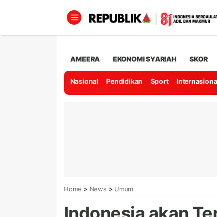
AMEERA
EKONOMI SYARIAH
SKOR
Nasional
Pendidikan
Sport
Internasiona
>
>
Home
News
Umum
Indonesia akan Te