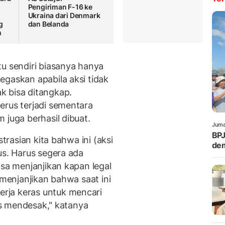
Pengiriman F-16 ke
k
Ukraina dari Denmark
g
dan Belanda
n
tu sendiri biasanya hanya
egaskan apabila aksi tidak
k bisa ditangkap.
erus terjadi sementara
 juga berhasil dibuat.
Juma
BPJ
strasian kita bahwa ini (aksi
dem
us. Harus segera ada
isa menjanjikan kapan legal
 menjanjikan bahwa saat ini
rja keras untuk mencari
us mendesak," katanya