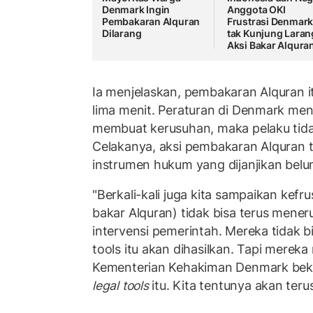
Denmark Ingin
Anggota OKI
Pembakaran Alquran
Frustrasi Denmar
Dilarang
tak Kunjung Laran
Aksi Bakar Alqura
Ia menjelaskan, pembakaran Alquran i
lima menit. Peraturan di Denmark men
membuat kerusuhan, maka pelaku tida
Celakanya, aksi pembakaran Alquran t
instrumen hukum yang dijanjikan belum
"Berkali-kali juga kita sampaikan kefru
bakar Alquran) tidak bisa terus mener
intervensi pemerintah. Mereka tidak b
tools itu akan dihasilkan. Tapi mereka
Kementerian Kehakiman Denmark beke
legal tools
itu. Kita tentunya akan ter