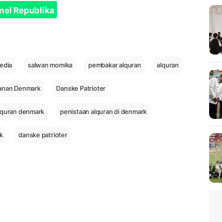
nel Republika
edia
salwan momika
pembakar alquran
alquran
anan Denmark
Danske Patrioter
lquran denmark
penistaan alquran di denmark
k
danske patrioter