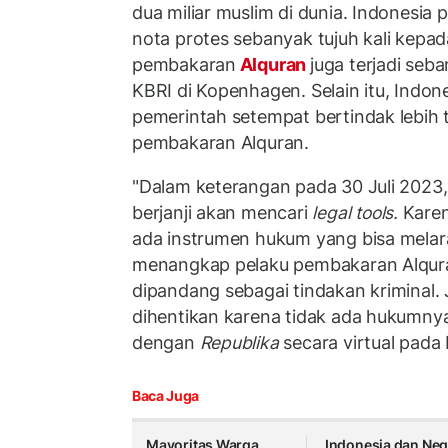
dua miliar muslim di dunia. Indonesia
nota protes sebanyak tujuh kali kepa
pembakaran
Alquran
juga terjadi seba
KBRI di Kopenhagen. Selain itu, Indo
pemerintah setempat bertindak lebih 
pembakaran Alquran.
"Dalam keterangan pada 30 Juli 2023
berjanji akan mencari
legal tools.
Karen
ada instrumen hukum yang bisa melar
menangkap pelaku pembakaran Alquran
dipandang sebagai tindakan kriminal.
dihentikan karena tidak ada hukumnya
dengan
Republika
secara virtual pada
Baca Juga
Mayoritas Warga
Indonesia dan Neg