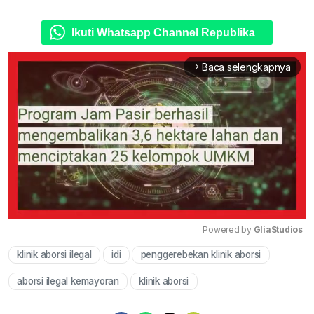
Ikuti Whatsapp Channel Republika
Baca selengkapnya
arrow_forward_ios
Powered by 
GliaStudios
klinik aborsi ilegal
idi
penggerebekan klinik aborsi
Mute
aborsi ilegal kemayoran
klinik aborsi