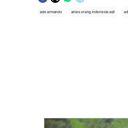
ade armando
anies orang indonesia asli
ad