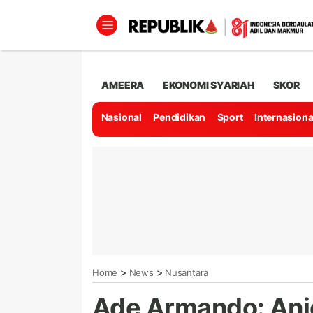
AMEERA
EKONOMI SYARIAH
SKOR
Nasional
Pendidikan
Sport
Internasiona
>
>
Home
News
Nusantara
Ade Armando: Ani