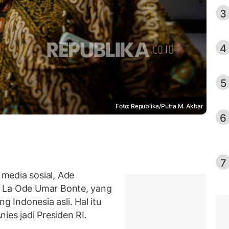
3
4
5
Foto: Republika/Putra M. Akbar
6
7
media sosial, Ade
, La Ode Umar Bonte, yang
g Indonesia asli. Hal itu
ies jadi Presiden RI.