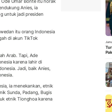
 Ode Umar Bonte itu norak
endukung Anies, ia
ng untuk jadi presiden
swedan itu orang Indonesia
ggah di akun TikTok
Juma
Tur
Pak
ah Arab. Tapi, Ade
esia karena lahir di
onesia. Jadi, baik Anies,
nesia.
esia, ia menekankan, etnik
tnik Sunda, Padang, Bugis
suk etnik Tionghoa karena