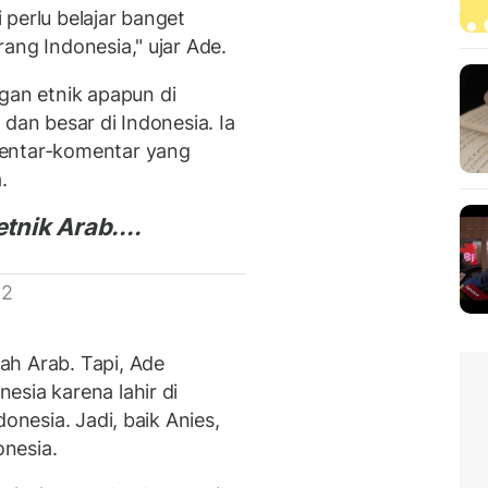
i perlu belajar banget
ang Indonesia," ujar Ade.
an etnik apapun di
dan besar di Indonesia. Ia
entar-komentar yang
a.
nik Arab....
 2
ah Arab. Tapi, Ade
esia karena lahir di
onesia. Jadi, baik Anies,
nesia.