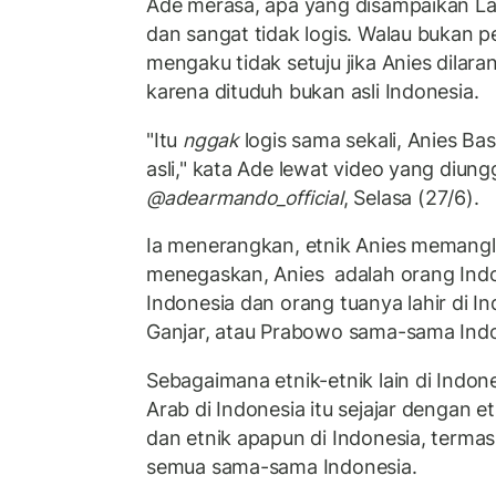
Ade merasa, apa yang disampaikan La
dan sangat tidak logis. Walau bukan p
mengaku tidak setuju jika Anies dilara
karena dituduh bukan asli Indonesia.
"Itu
nggak
logis sama sekali, Anies Ba
asli," kata Ade lewat video yang diun
@adearmando_official
, Selasa (27/6).
Ia menerangkan, etnik Anies memangl
menegaskan, Anies adalah orang Indon
Indonesia dan orang tuanya lahir di Ind
Ganjar, atau Prabowo sama-sama Indo
Sebagaimana etnik-etnik lain di Indon
Arab di Indonesia itu sejajar dengan e
dan etnik apapun di Indonesia, terma
semua sama-sama Indonesia.