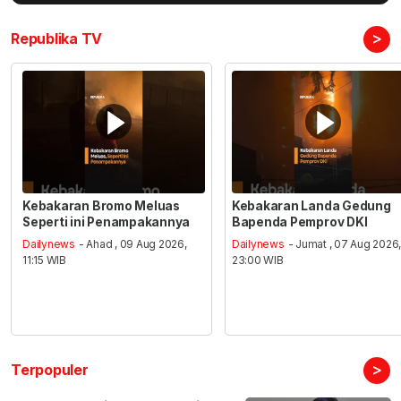
>
Republika TV
Kebakaran Bromo Meluas
Kebakaran Landa Gedung
Seperti ini Penampakannya
Bapenda Pemprov DKI
Dailynews
- Ahad , 09 Aug 2026,
Dailynews
- Jumat , 07 Aug 2026
11:15 WIB
23:00 WIB
>
Terpopuler