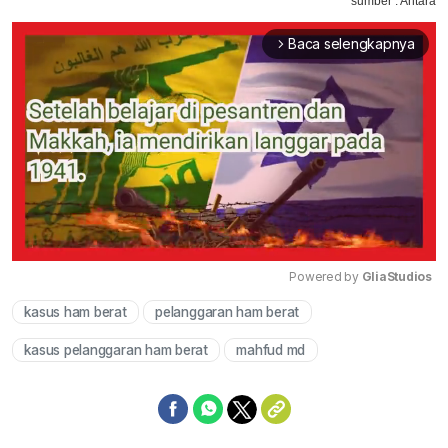
sumber : Antara
Baca selengkapnya
arrow_forward_ios
Powered by 
GliaStudios
kasus ham berat
pelanggaran ham berat
Mute
kasus pelanggaran ham berat
mahfud md