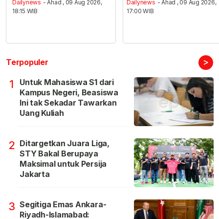
Dailynews
- Ahad , 09 Aug 2026,
Dailynews
- Ahad , 09 Aug 2026,
18:15 WIB
17:00 WIB
>
Terpopuler
Untuk Mahasiswa S1 dari
1
Kampus Negeri, Beasiswa
Ini tak Sekadar Tawarkan
Uang Kuliah
Ditargetkan Juara Liga,
2
STY Bakal Berupaya
Maksimal untuk Persija
Jakarta
Segitiga Emas Ankara-
3
Riyadh-Islamabad: