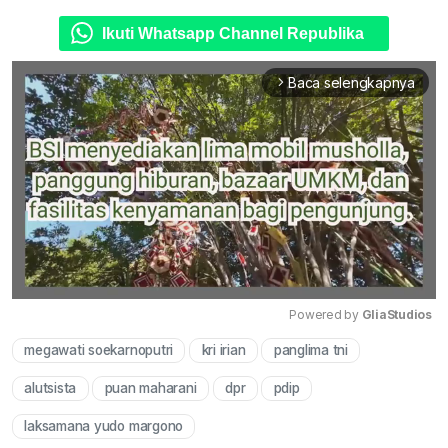
Ikuti Whatsapp Channel Republika
Baca selengkapnya
arrow_forward_ios
Powered by 
GliaStudios
megawati soekarnoputri
kri irian
panglima tni
Mute
alutsista
puan maharani
dpr
pdip
laksamana yudo margono