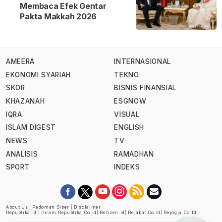
Membaca Efek Gentar
Pakta Makkah 2026
AMEERA
INTERNASIONAL
EKONOMI SYARIAH
TEKNO
SKOR
BISNIS FINANSIAL
KHAZANAH
ESGNOW
IQRA
VISUAL
ISLAM DIGEST
ENGLISH
NEWS
TV
ANALISIS
RAMADHAN
SPORT
INDEKS
About Us
|
Pedoman Siber
|
Disclaimer
Republika.id
|
Ihram.republika.co.id
|
Retizen.id
|
Rejabar.co.id
|
Rejogja.co.id
|