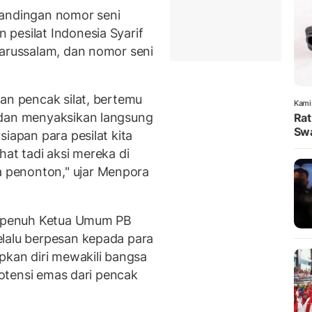
tandingan nomor seni
pesilat Indonesia Syarif
Darussalam, dan nomor seni
an pencak silat, bertemu
Kami
 dan menyaksikan langsung
Rat
Swa
iapan para pesilat kita
hat tadi aksi mereka di
 penonton," ujar Menpora
an penuh Ketua Umum PB
elalu berpesan kepada para
pkan diri mewakili bangsa
 potensi emas dari pencak