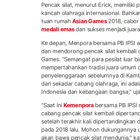
Pencak silat, menurut Erick, memiliki p
kancah olahraga internasional. Bahka
tuan rumah
Asian Games
2018, cabor
medali emas
dan sukses menjadi juar
Ke depan, Menpora bersama PB IPSI a
dan mendorong pencak silat kembali d
Games. “Semangat para pesilat luar bi
mempertahankan tradisi juara umum d
penyelenggaraan sebelumnya di Kamboja
dari sekadar cabang olahraga, ini adala
Indonesia dan kebangaan bangsa," ujar
"Saat ini
Kemenpora
bersama PB IPSI
cabang pencak silat kembali dipertan
setelah terakhir kali dipertandingkan d
pada 2018 lalu. Mohon dukungannya un
akan bawa pencak silat mendunia," k