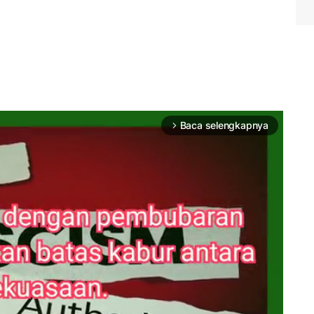
Baca selengkapnya
arrow_forward_ios