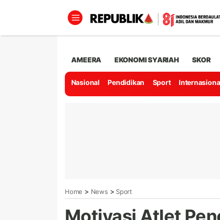
AMEERA
EKONOMI SYARIAH
SKOR
Nasional
Pendidikan
Sport
Internasiona
>
>
Home
News
Sport
Motivasi Atlet Pen