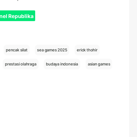
nel Republika
pencak silat
sea games 2025
erick thohir
prestasi olahraga
budaya indonesia
asian games