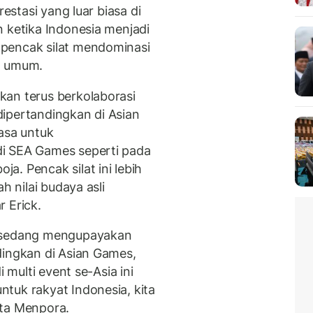
restasi yang luar biasa di
n ketika Indonesia menjadi
 pencak silat mendominasi
a umum.
kan terus berkolaborasi
ipertandingkan di Asian
asa untuk
i SEA Games seperti pada
. Pencak silat ini lebih
h nilai budaya asli
 Erick.
 sedang mengupayakan
dingkan di Asian Games,
i multi event se-Asia ini
tuk rakyat Indonesia, kita
ata Menpora.