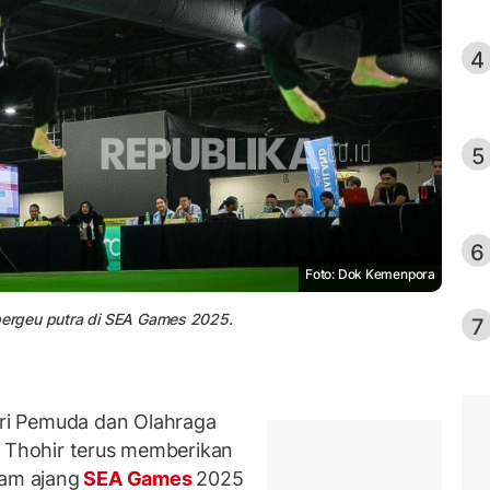
4
5
6
Foto: Dok Kemenpora
 bergeu putra di SEA Games 2025.
7
ri Pemuda dan Olahraga
k Thohir terus memberikan
lam ajang
SEA Games
2025