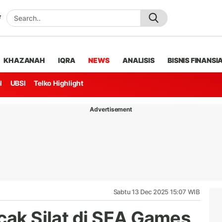
KHAZANAH
IQRA
NEWS
ANALISIS
BISNIS FINANSI
l
UBSI
Telko Highlight
Advertisement
Sabtu 13 Dec 2025 15:07 WIB
cak Silat di SEA Games,