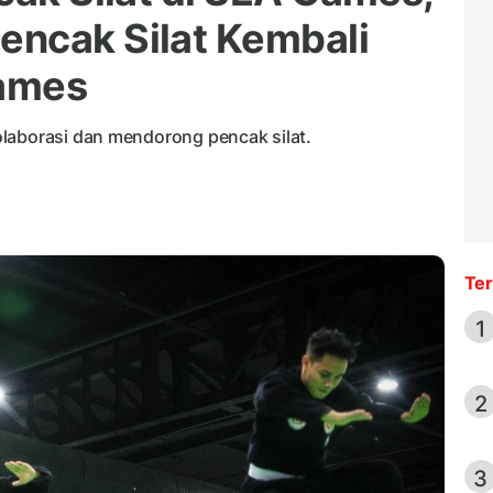
encak Silat Kembali
Games
laborasi dan mendorong pencak silat.
Ter
1
2
3