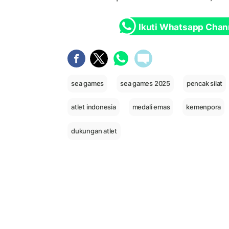
Ikuti Whatsapp Chan
sea games
sea games 2025
pencak silat
atlet indonesia
medali emas
kemenpora
dukungan atlet