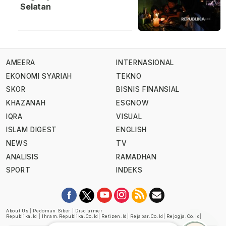
Selatan
AMEERA
INTERNASIONAL
EKONOMI SYARIAH
TEKNO
SKOR
BISNIS FINANSIAL
KHAZANAH
ESGNOW
IQRA
VISUAL
ISLAM DIGEST
ENGLISH
NEWS
TV
ANALISIS
RAMADHAN
SPORT
INDEKS
About Us
|
Pedoman Siber
|
Disclaimer
Republika.id
|
Ihram.republika.co.id
|
Retizen.id
|
Rejabar.co.id
|
Rejogja.co.id
|