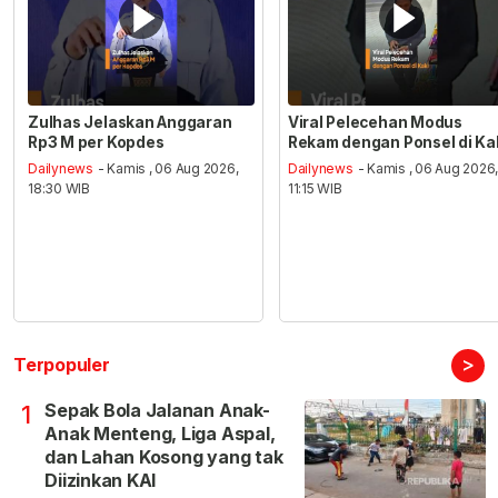
Zulhas Jelaskan Anggaran
Viral Pelecehan Modus
Rp3 M per Kopdes
Rekam dengan Ponsel di Ka
Dailynews
- Kamis , 06 Aug 2026,
Dailynews
- Kamis , 06 Aug 2026
18:30 WIB
11:15 WIB
>
Terpopuler
Sepak Bola Jalanan Anak-
1
Anak Menteng, Liga Aspal,
dan Lahan Kosong yang tak
Diizinkan KAI