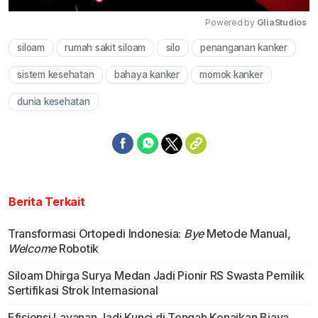
Powered by 
GliaStudios
siloam
rumah sakit siloam
silo
penanganan kanker
Mute
sistem kesehatan
bahaya kanker
momok kanker
dunia kesehatan
Berita Terkait
Transformasi Ortopedi Indonesia:
Bye
Metode Manual,
Welcome
Robotik
Siloam Dhirga Surya Medan Jadi Pionir RS Swasta Pemilik
Sertifikasi Strok Internasional
Efisiensi Layanan Jadi Kunci di Tengah Kenaikan Biaya