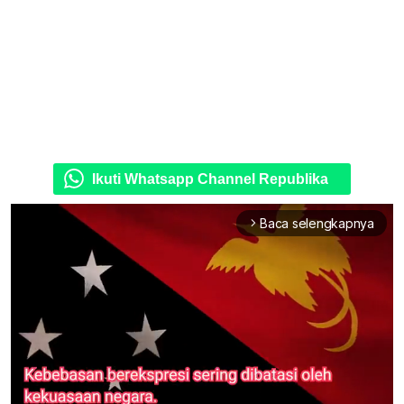
Ikuti Whatsapp Channel Republika
Baca selengkapnya
arrow_forward_ios