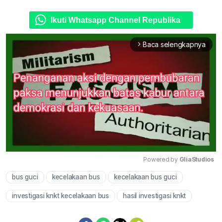
Ikuti Whatsapp Channel Republika
Baca selengkapnya
arrow_forward_ios
Powered by 
GliaStudios
bus guci
kecelakaan bus
kecelakaan bus guci
Mute
investigasi knkt kecelakaan bus
hasil investigasi knkt