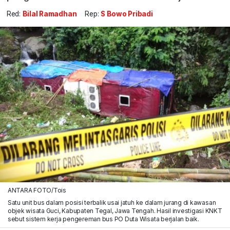
Red:
Bilal Ramadhan
Rep:
S Bowo Pribadi
ANTARA FOTO/Tois
Satu unit bus dalam posisi terbalik usai jatuh ke dalam jurang di kawasan
objek wisata Guci, Kabupaten Tegal, Jawa Tengah. Hasil investigasi KNKT
sebut sistem kerja pengereman bus PO Duta Wisata berjalan baik.