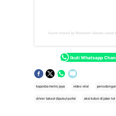
A post shared by Merekam Jakarta Lewat
Ikuti Whatsapp Chan
kapolda metro jaya
video viral
penodongan d
driver taksol dipukul polisi
aksi koboi di jalan tol 