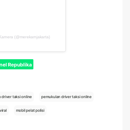
 Kamera (@merekamjakarta)
nel Republika
river taksi online
pemukulan driver taksi online
viral
mobil pelat polisi