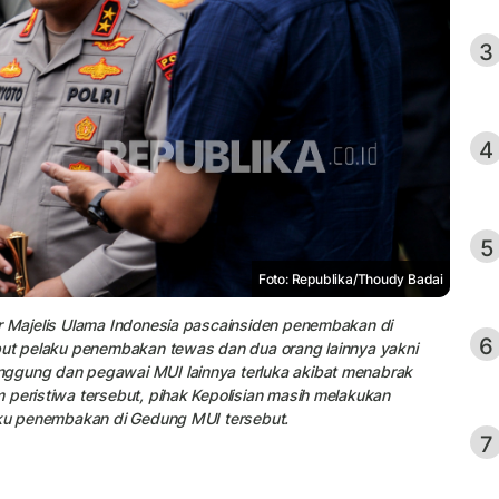
3
4
5
Foto: Republika/Thoudy Badai
or Majelis Ulama Indonesia pascainsiden penembakan di
6
ebut pelaku penembakan tewas dan dua orang lainnya yakni
nggung dan pegawai MUI lainnya terluka akibat menabrak
 peristiwa tersebut, pihak Kepolisian masih melakukan
laku penembakan di Gedung MUI tersebut.
7