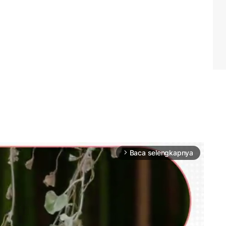
Baca selengkapnya
arrow_forward_ios