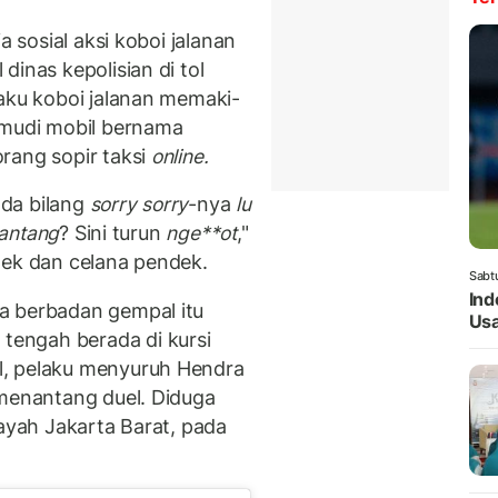
a sosial aksi koboi jalanan
dinas kepolisian di tol
laku koboi jalanan memaki-
mudi mobil bernama
rang sopir taksi
online.
da bilang
sorry sorry
-nya
lu
antang
? Sini turun
nge**ot
,"
dek dan celana pendek.
Sabt
Ind
a berbadan gempal itu
Usa
engah berada di kursi
l, pelaku menyuruh Hendra
 menantang duel. Diduga
layah Jakarta Barat, pada