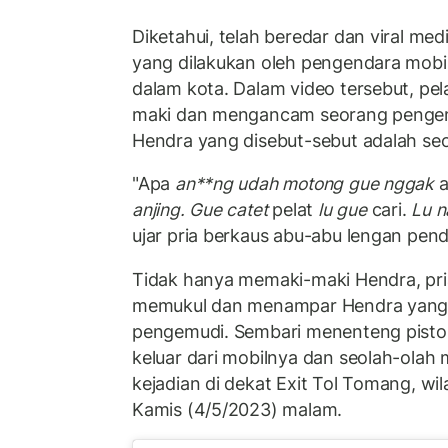
Diketahui, telah beredar dan viral medi
yang dilakukan oleh pengendara mobil 
dalam kota. Dalam video tersebut, pe
maki dan mengancam seorang penge
Hendra yang disebut-sebut adalah seo
"Apa
an**ng udah motong gue nggak
a
anjing. Gue catet
pelat
lu gue
cari.
Lu n
ujar pria berkaus abu-abu lengan pen
Tidak hanya memaki-maki Hendra, pri
memukul dan menampar Hendra yang t
pengemudi. Sembari menenteng pisto
keluar dari mobilnya dan seolah-olah
kejadian di dekat Exit Tol Tomang, wi
Kamis (4/5/2023) malam.