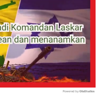
Powered by 
GliaStudios
Mute