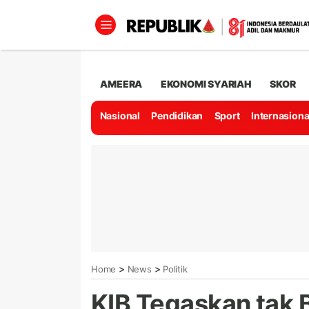
AMEERA
EKONOMI SYARIAH
SKOR
Nasional
Pendidikan
Sport
Internasiona
>
>
Home
News
Politik
KIB Tegaskan tak 