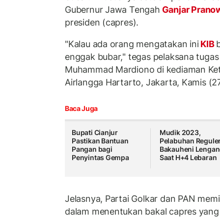
Gubernur Jawa Tengah
Ganjar Pran
presiden (capres).
"Kalau ada orang mengatakan ini
KIB
enggak bubar," tegas pelaksana tugas
Muhammad Mardiono di kediaman Ket
Airlangga Hartarto, Jakarta, Kamis (2
Baca Juga
Bupati Cianjur
Mudik 2023,
Pastikan Bantuan
Pelabuhan Regule
Pangan bagi
Bakauheni Lenga
Penyintas Gempa
Saat H+4 Lebaran
Jelasnya, Partai Golkar dan PAN memil
dalam menentukan bakal capres yang i