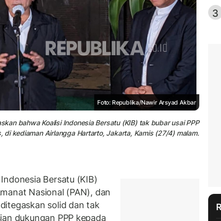
3
Foto: Republika/Nawir Arsyad Akbar
kan bahwa Koalisi Indonesia Bersatu (KIB) tak bubar usai PPP
 di kediaman Airlangga Hartarto, Jakarta, Kamis (27/4) malam.
Indonesia Bersatu (KIB)
i Amanat Nasional (PAN), dan
itegaskan solid dan tak
sian dukungan PPP kepada