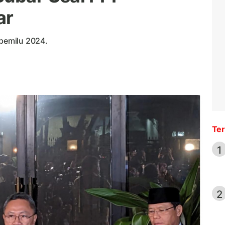
ar
 pemilu 2024.
Ter
1
2