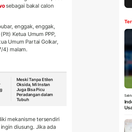
owo
sebagai bakal calon
Ter
bubar, enggak, enggak,
 (Plt) Ketua Umum PPP,
ua Umum Partai Golkar,
7/4) malam.
Meski Tanpa Etilen
r
Oksida, Mi Instan
ng
Juga Bisa Picu
Peradangan dalam
Sabt
Tubuh
Ind
Usa
iki mekanisme tersendiri
ngin diusung. Jika ada