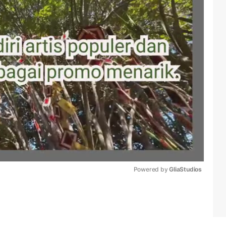
Powered by 
GliaStudios
Mute