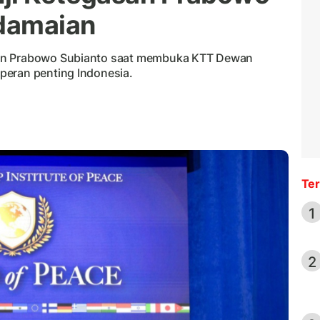
damaian
den Prabowo Subianto saat membuka KTT Dewan
peran penting Indonesia.
Ter
1
2