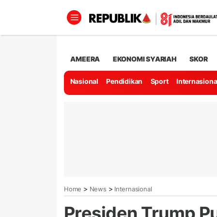
AMEERA
EKONOMI SYARIAH
SKOR
Nasional
Pendidikan
Sport
Internasiona
>
>
Home
News
Internasional
Presiden Trump P