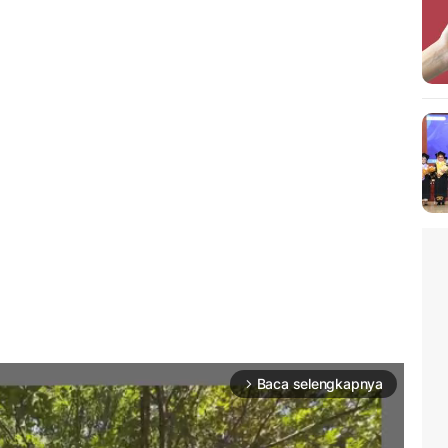
Baca selengkapnya
arrow_forward_ios