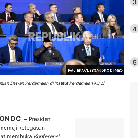
3
4
5
Foto: EPA/ALESSANDRO DI MEO
muan Dewan Perdamaian di Institut Perdamaian AS di
ON DC,
– Presiden
memuji ketegasan
at membuka
Konferensi