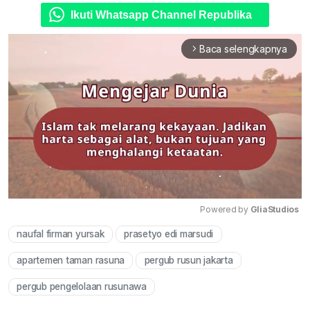
Ikuti Whatsapp Channel Republika
Baca selengkapnya
arrow_forward_ios
Powered by 
GliaStudios
naufal firman yursak
prasetyo edi marsudi
Mute
apartemen taman rasuna
pergub rusun jakarta
pergub pengelolaan rusunawa