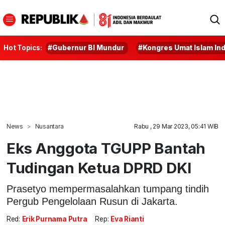
Hot Topics:
#Gubernur BI Mundur
#Kongres Umat Islam In
News
Nusantara
Rabu , 29 Mar 2023, 05:41 WIB
Eks Anggota TGUPP Bantah
Tudingan Ketua DPRD DKI
Prasetyo mempermasalahkan tumpang tindih
Pergub Pengelolaan Rusun di Jakarta.
Red:
Erik Purnama Putra
Rep:
Eva Rianti