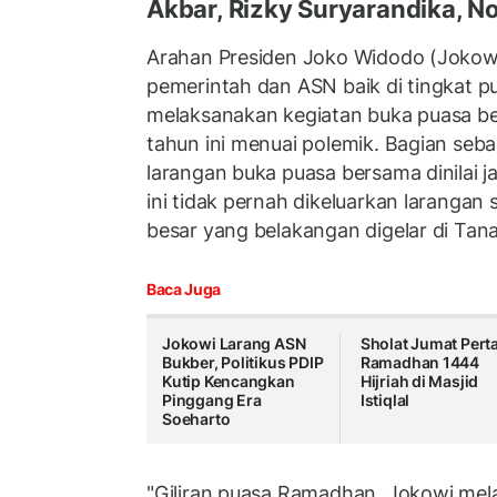
Akbar, Rizky Suryarandika, No
Arahan Presiden Joko Widodo (Jokow
pemerintah dan ASN baik di tingkat p
melaksanakan kegiatan buka puasa 
tahun ini menuai polemik. Bagian seb
larangan buka puasa bersama dinilai j
ini tidak pernah dikeluarkan larangan
besar yang belakangan digelar di Tana
Baca Juga
Jokowi Larang ASN
Sholat Jumat Per
Bukber, Politikus PDIP
Ramadhan 1444
Kutip Kencangkan
Hijriah di Masjid
Pinggang Era
Istiqlal
Soeharto
"Giliran puasa Ramadhan, Jokowi me