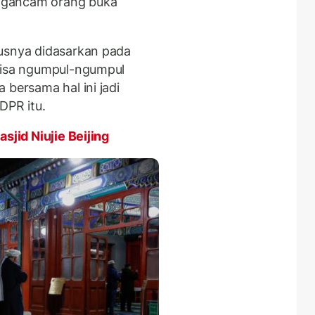
ngancam orang buka
rusnya didasarkan pada
 bisa ngumpul-ngumpul
 bersama hal ini jadi
DPR itu.
sjid Niujie Beijing