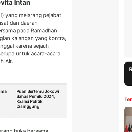
vita Intan
i) yang melarang pejabat
usat dan daerah
bersama pada Ramadhan
agian kalangan yang kontra,
anggal karena sejauh
 serupa untuk acara-acara
h Air.
tama
Puan Bertemu Jokowi
Bahas Pemilu 2024,
Ter
Koalisi Politik
Disinggung
larang buka bersama