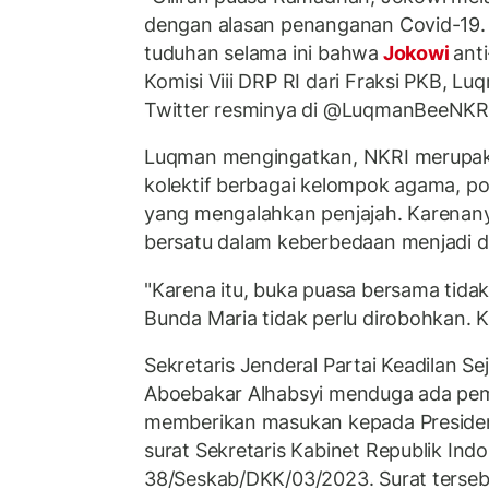
dengan alasan penanganan Covid-19
tuduhan selama ini bahwa
Jokowi
ant
Komisi Viii DRP RI dari Fraksi PKB, L
Twitter resminya di @LuqmanBeeNKRI
Luqman mengingatkan, NKRI merupaka
kolektif berbagai kelompok agama, poli
yang mengalahkan penjajah. Karena
bersatu dalam keberbedaan menjadi d
"Karena itu, buka puasa bersama tidak 
Bunda Maria tidak perlu dirobohkan. K
Sekretaris Jenderal Partai Keadilan Se
Aboebakar Alhabsyi menduga ada pem
memberikan masukan kepada Presiden 
surat Sekretaris Kabinet Republik In
38/Seskab/DKK/03/2023. Surat tersebu