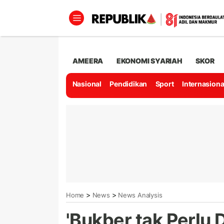
AMEERA
EKONOMI SYARIAH
SKOR
Nasional
Pendidikan
Sport
Internasiona
>
>
Home
News
News Analysis
'Bukber tak Perlu 