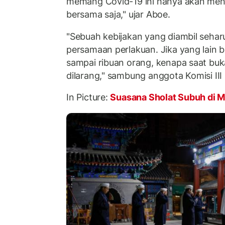
memang Covid-19 ini hanya akan me
bersama saja," ujar Aboe.
"Sebuah kebijakan yang diambil seha
persamaan perlakuan. Jika yang lain
sampai ribuan orang, kenapa saat buka
dilarang," sambung anggota Komisi III 
In Picture:
Suasana Sholat Subuh di Ma