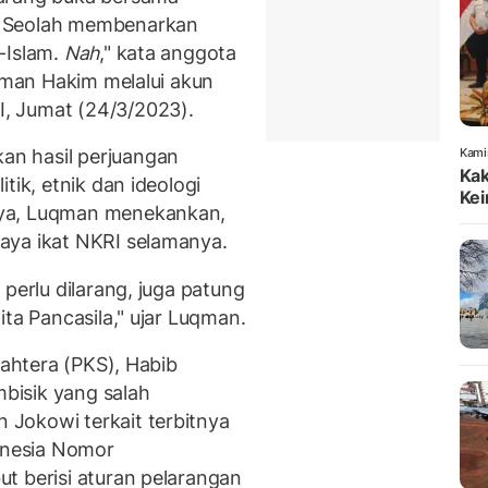
. Seolah membenarkan
i-Islam.
Nah
," kata anggota
uqman Hakim melalui akun
, Jumat (24/3/2023).
n hasil perjuangan
Kami
Kak
tik, etnik dan ideologi
Kei
nya, Luqman menekankan,
aya ikat NKRI selamanya.
perlu dilarang, juga patung
ita Pancasila," ujar Luqman.
jahtera (PKS), Habib
bisik yang salah
Jokowi terkait terbitnya
donesia Nomor
t berisi aturan pelarangan