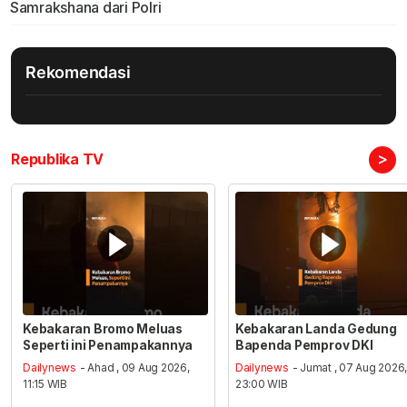
Samrakshana dari Polri
Rekomendasi
>
Republika TV
Kebakaran Bromo Meluas
Kebakaran Landa Gedung
Seperti ini Penampakannya
Bapenda Pemprov DKI
Dailynews
- Ahad , 09 Aug 2026,
Dailynews
- Jumat , 07 Aug 2026
11:15 WIB
23:00 WIB