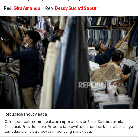
Red:
Gita Amanda
Rep:
Dessy Suciati Saputri
Republika/Thoudy Badai
Calon pembeli memilih pakaian impor bekas di Pasar Senen, Jakarta,
(ilustrasi). Presiden Joko Widodo (Jokowi) turut memberikan perhatiannya
terhadap bisnis baju bekas impor yang marak saat ini.