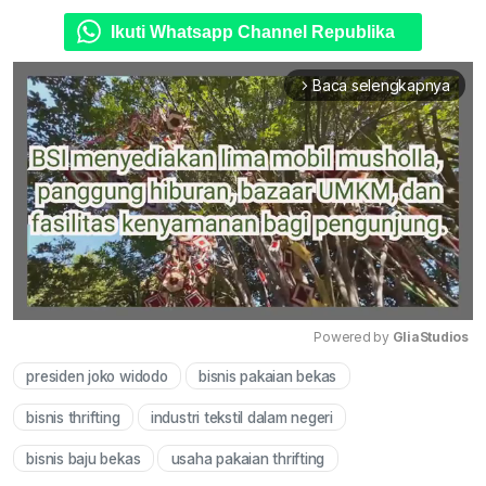
Ikuti Whatsapp Channel Republika
Baca selengkapnya
arrow_forward_ios
Powered by 
GliaStudios
presiden joko widodo
bisnis pakaian bekas
Mute
bisnis thrifting
industri tekstil dalam negeri
bisnis baju bekas
usaha pakaian thrifting