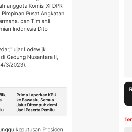
lah anggota Komisi XI DPR
m Pimpinan Pusat Angkatan
ermana, dan Tim ahli
mian Indonesia Dito
dar," ujar Lodewijk
di Gedung Nusantara II,
14/3/2023).
lik,
Prima Laporkan KPU
a
ke Bawaslu, Semua
Jalur Ditempuh demi
lu
Jadi Peserta Pemilu
Ter
unggu keputusan Presiden