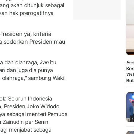
ang akan ditunjuk sebagai
kan hak prerogatifnya
Presiden ya, kriteria
ita sodorkan Presiden mau
da dan olahraga,
kan
itu.
Juma
Kes
an dan juga dia punya
75 
 olahraga," sambung Wakil
Bul
la Seluruh Indonesia
n, Presiden Joko Widodo
ya sebagai menteri Pemuda
 Zainudin per Senin
 lagi menjabat sebagai