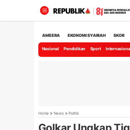
AMEERA
EKONOMI SYARIAH
SKOR
Nasional
Pendidikan
Sport
Internasiona
>
>
Home
News
Politik
Golkar Ungkap Ti