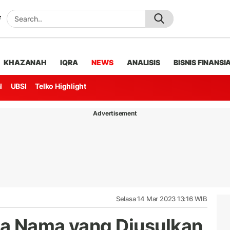
KHAZANAH
IQRA
NEWS
ANALISIS
BISNIS FINANSI
l
UBSI
Telko Highlight
Advertisement
Selasa 14 Mar 2023 13:16 WIB
ga Nama yang Diusulkan