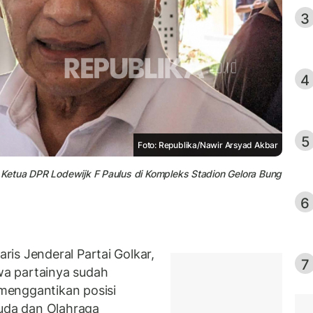
3
4
5
Foto: Republika/Nawir Arsyad Akbar
il Ketua DPR Lodewijk F Paulus di Kompleks Stadion Gelora Bung
6
is Jenderal Partai Golkar,
7
a partainya sudah
menggantikan posisi
muda dan Olahraga