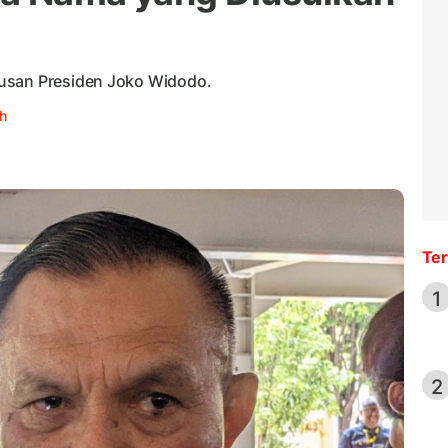
tusan Presiden Joko Widodo.
h
Ter
1
2