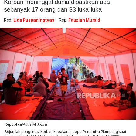
Korban meninggal dunia dipastikan ada
sebanyak 17 orang dan 33 luka-luka
Red:
Lida Puspaningtyas
Rep:
Fauziah Mursid
Republika/Putra M. Akbar
Sejumlah pengungsi korban kebakaran depo Pertamina Plumpang saat