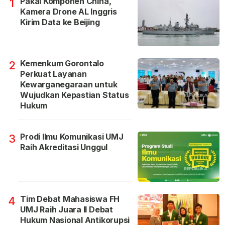
Pakai Komponen China,
1
Kamera Drone AL Inggris
Kirim Data ke Beijing
Kemenkum Gorontalo
2
Perkuat Layanan
Kewarganegaraan untuk
Wujudkan Kepastian Status
Hukum
Prodi Ilmu Komunikasi UMJ
3
Raih Akreditasi Unggul
Tim Debat Mahasiswa FH
4
UMJ Raih Juara II Debat
Hukum Nasional Antikorupsi