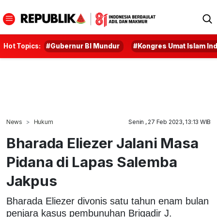
Hot Topics:
#Gubernur BI Mundur
#Kongres Umat Islam In
News
Hukum
Senin , 27 Feb 2023, 13:13 WIB
Bharada Eliezer Jalani Masa
Pidana di Lapas Salemba
Jakpus
Bharada Eliezer divonis satu tahun enam bulan
penjara kasus pembunuhan Brigadir J.