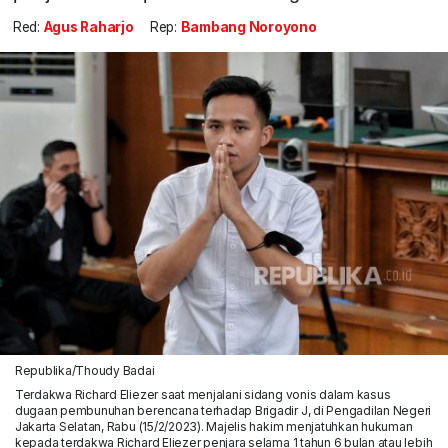
Red:
Agus Raharjo
Rep:
Bambang Noroyono
Republika/Thoudy Badai
Terdakwa Richard Eliezer saat menjalani sidang vonis dalam kasus
dugaan pembunuhan berencana terhadap Brigadir J, di Pengadilan Negeri
Jakarta Selatan, Rabu (15/2/2023). Majelis hakim menjatuhkan hukuman
kepada terdakwa Richard Eliezer penjara selama 1 tahun 6 bulan atau lebih