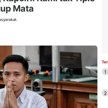
tup Mata
syarakat.
Ter
1
2