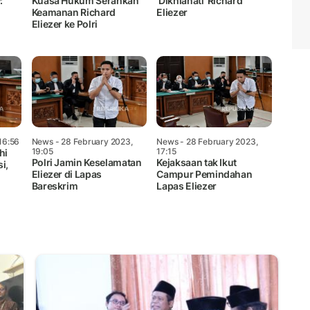
:
Kuasa Hukum Serahkan
'Dikhianati' Richard
Keamanan Richard
Eliezer
Eliezer ke Polri
16:56
News
- 28 February 2023,
News
- 28 February 2023,
19:05
17:15
hi
Polri Jamin Keselamatan
Kejaksaan tak Ikut
i,
Eliezer di Lapas
Campur Pemindahan
Bareskrim
Lapas Eliezer