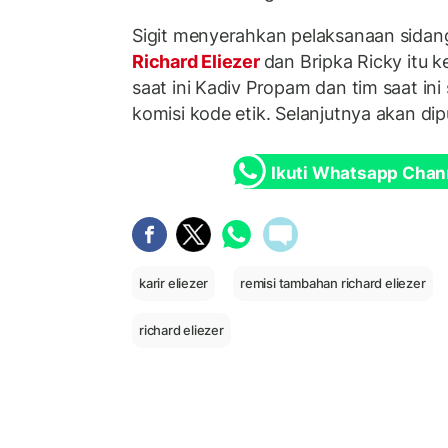
Sigit menyerahkan pelaksanaan sida
Richard Eliezer
dan Bripka Ricky itu k
saat ini Kadiv Propam dan tim saat i
komisi kode etik. Selanjutnya akan dipu
Ikuti Whatsapp Chan
karir eliezer
remisi tambahan richard eliezer
richard eliezer