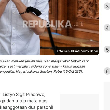
3
4
5
Foto: Republika/Thoudy Badai
an akan mendengarkan masukan masyarakat terkait karir
 Eliezer saat menjalani sidang vonis dalam kasus dugaan
6
engadilan Negeri Jakarta Selatan, Rabu (15/2/2023).
Listyo Sigit Prabowo,
inga dan tutup mata atas
 keanggotaan dua personil