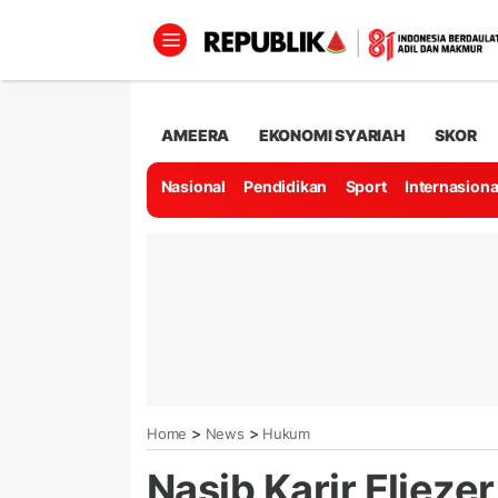
AMEERA
EKONOMI SYARIAH
SKOR
Nasional
Pendidikan
Sport
Internasiona
>
>
Home
News
Hukum
Nasib Karir Eliezer