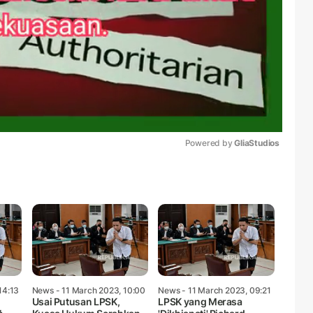
Powered by 
GliaStudios
Mute
14:13
News
- 11 March 2023, 10:00
News
- 11 March 2023, 09:21
Usai Putusan LPSK,
LPSK yang Merasa