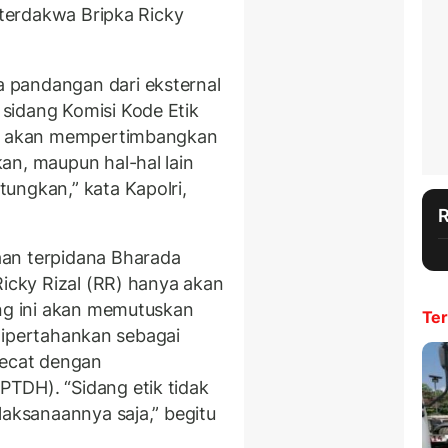
n terdakwa Bripka Ricky
 pandangan dari eksternal
sidang Komisi Kode Etik
ami akan mempertimbangkan
an, maupun hal-hal lain
ungkan,” kata Kapolri,
an terpidana Bharada
Ricky Rizal (RR) hanya akan
ang ini akan memutuskan
Ter
u dipertahankan sebagai
pecat dengan
TDH). “Sidang etik tidak
laksanaannya saja,” begitu