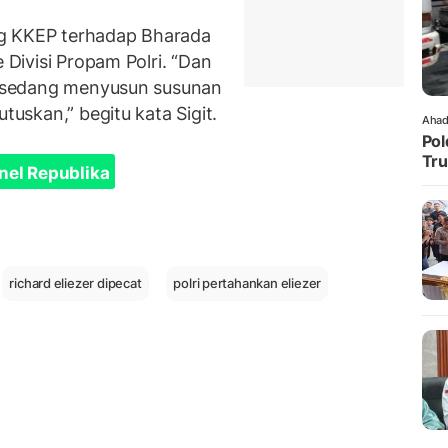
ng KKEP terhadap Bharada
e Divisi Propam Polri. “Dan
ni sedang menyusun susunan
tuskan,” begitu kata Sigit.
Ahad
Pol
Tru
nel Republika
richard eliezer dipecat
polri pertahankan eliezer