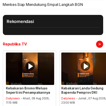
Menkes Siap Mendukung Empat Langkah BGN
Rekomendasi
>
Republika TV
Kebakaran Bromo Meluas
Kebakaran Landa Gedung
Seperti ini Penampakannya
Bapenda Pemprov DKI
Dailynews
- Ahad , 09 Aug 2026,
Dailynews
- Jumat , 07 Aug 2026
11:15 WIB
23:00 WIB