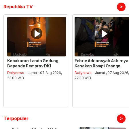
>
Republika TV
Kebakaran Landa Gedung
Febrie Adriansyah Akhirnya
Bapenda Pemprov DKI
Kenakan Rompi Orange
Dailynews
- Jumat , 07 Aug 2026,
Dailynews
- Jumat , 07 Aug 2026
23:00 WIB
22:30 WIB
>
Terpopuler