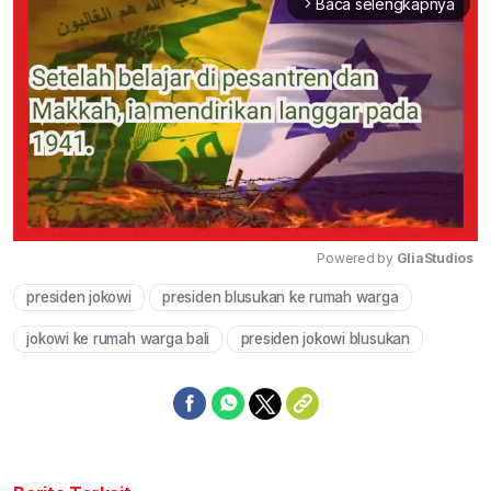
Baca selengkapnya
arrow_forward_ios
Powered by 
GliaStudios
presiden jokowi
presiden blusukan ke rumah warga
Mute
jokowi ke rumah warga bali
presiden jokowi blusukan