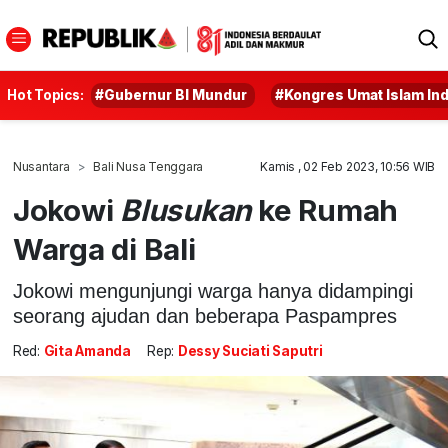
Hot Topics:
#Gubernur BI Mundur
#Kongres Umat Islam In
Nusantara
Bali Nusa Tenggara
Kamis , 02 Feb 2023, 10:56 WIB
Jokowi
Blusukan
ke Rumah
Warga di Bali
Jokowi mengunjungi warga hanya didampingi
seorang ajudan dan beberapa Paspampres
Red:
Gita Amanda
Rep:
Dessy Suciati Saputri