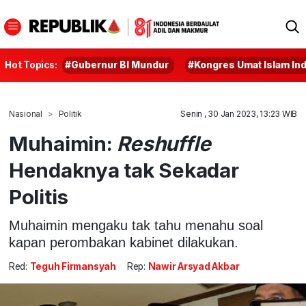
Hot Topics:
#Gubernur BI Mundur
#Kongres Umat Islam In
Nasional
Politik
Senin , 30 Jan 2023, 13:23 WIB
Muhaimin:
Reshuffle
Hendaknya tak Sekadar
Politis
Muhaimin mengaku tak tahu menahu soal
kapan perombakan kabinet dilakukan.
Red:
Teguh Firmansyah
Rep:
Nawir Arsyad Akbar