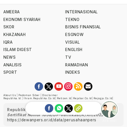
AMEERA
INTERNASIONAL
EKONOMI SYARIAH
TEKNO
SKOR
BISNIS FINANSIAL
KHAZANAH
ESGNOW
IQRA
VISUAL
ISLAM DIGEST
ENGLISH
NEWS
TV
ANALISIS
RAMADHAN
SPORT
INDEKS
About Us
|
Pedoman Siber
|
Disclaimer
Republika.id
|
Ihram.republika.co.id
|
Retizen.id
|
Rejabar.co.id
|
Rejogja.co.id
|
Republika telah diverifikasi oleh Dewan Pers
Sertifikat Nomor 1058/DP-Verifikasi/K/XII/2022
https://dewanpers.or.id/data/perusahaanpers
Ask me!