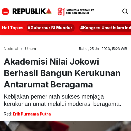
Hot Topics:
#Gubernur BI Mundur
#Kongres Umat Islam In
Nasional
Umum
Rabu , 25 Jan 2023, 15:23 WIB
Akademisi Nilai Jokowi
Berhasil Bangun Kerukunan
Antarumat Beragama
Kebijakan pemerintah sukses menjaga
kerukunan umat melalui moderasi beragama.
Red:
Erik Purnama Putra