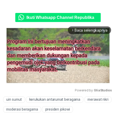
Ikuti Whatsapp Channel Republika
Baca selengkapnya
arrow_forward_ios
Powered by 
GliaStudios
uin sumut
kerukukan antarumat beragama
merawat nkri
Mute
moderasi beragama
presiden jokowi