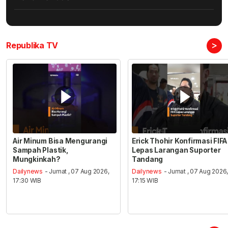
>
Republika TV
Air Minum Bisa Mengurangi
Erick Thohir Konfirmasi FIFA
Sampah Plastik,
Lepas Larangan Suporter
Mungkinkah?
Tandang
Dailynews
- Jumat , 07 Aug 2026,
Dailynews
- Jumat , 07 Aug 2026
17:30 WIB
17:15 WIB