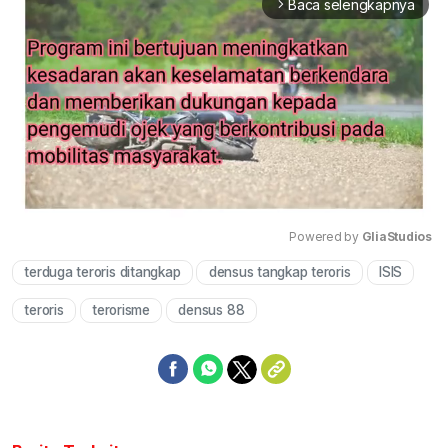
Baca selengkapnya
arrow_forward_ios
Powered by 
GliaStudios
terduga teroris ditangkap
densus tangkap teroris
ISIS
Mute
teroris
terorisme
densus 88