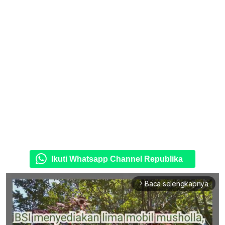
Ikuti Whatsapp Channel Republika
Baca selengkapnya
arrow_forward_ios