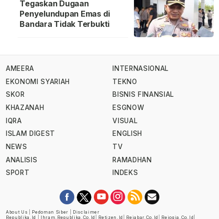
Tegaskan Dugaan
Penyelundupan Emas di
Bandara Tidak Terbukti
AMEERA
INTERNASIONAL
EKONOMI SYARIAH
TEKNO
SKOR
BISNIS FINANSIAL
KHAZANAH
ESGNOW
IQRA
VISUAL
ISLAM DIGEST
ENGLISH
NEWS
TV
ANALISIS
RAMADHAN
SPORT
INDEKS
About Us
|
Pedoman Siber
|
Disclaimer
Republika.id
|
Ihram.republika.co.id
|
Retizen.id
|
Rejabar.co.id
|
Rejogja.co.id
|