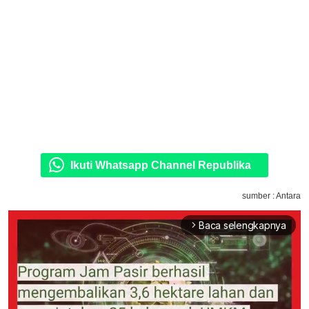
Ikuti Whatsapp Channel Republika
sumber : Antara
Baca selengkapnya
arrow_forward_ios