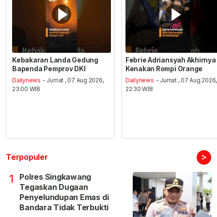
Kebakaran Landa Gedung
Febrie Adriansyah Akhirnya
Bapenda Pemprov DKI
Kenakan Rompi Orange
Dailynews
- Jumat , 07 Aug 2026,
Dailynews
- Jumat , 07 Aug 2026
23:00 WIB
22:30 WIB
>
Terpopuler
Polres Singkawang
1
Tegaskan Dugaan
Penyelundupan Emas di
Bandara Tidak Terbukti