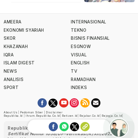
AMEERA
INTERNASIONAL
EKONOMI SYARIAH
TEKNO
SKOR
BISNIS FINANSIAL
KHAZANAH
ESGNOW
IQRA
VISUAL
ISLAM DIGEST
ENGLISH
NEWS
TV
ANALISIS
RAMADHAN
SPORT
INDEKS
About Us
|
Pedoman Siber
|
Disclaimer
Republika.id
|
Ihram.republika.co.id
|
Retizen.id
|
Rejabar.co.id
|
Rejogja.co.id
|
Republika telah diverifikasi oleh Dewan Pers
Sertifikat Nomor 1058/DP-Verifikasi/K/XII/2022