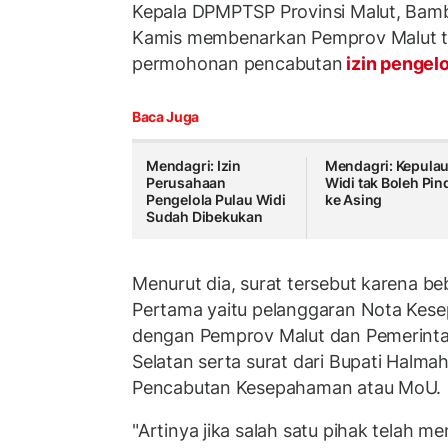
Kepala DPMPTSP Provinsi Malut, Bam
Kamis membenarkan Pemprov Malut te
permohonan pencabutan
izin pengel
Baca Juga
Mendagri: Izin
Mendagri: Kepula
Perusahaan
Widi tak Boleh Pin
Pengelola Pulau Widi
ke Asing
Sudah Dibekukan
Menurut dia, surat tersebut karena b
Pertama yaitu pelanggaran Nota Ke
dengan Pemprov Malut dan Pemerint
Selatan serta surat dari Bupati Halma
Pencabutan Kesepahaman atau MoU.
"Artinya jika salah satu pihak telah