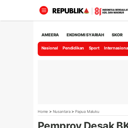
AMEERA
EKONOMI SYARIAH
SKOR
Nasional
Pendidikan
Sport
Internasiona
>
>
Home
Nusantara
Papua Maluku
Pemprov Desak BK