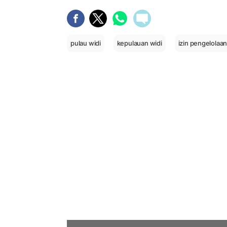
pulau widi
kepulauan widi
izin pengelolaan