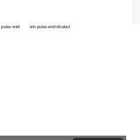
 pulau widi
izin pulau widi dicabut