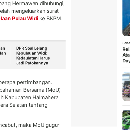
bang Hermawan dihubungi,
lah mengeluarkan surat
olaan Pulau Widi
ke BKPM.
Selas
uan
DPR Soal Lelang
Rel
dah
Kepulauan Widi:
Ata
Kedaulatan Harus
Da
Jadi Patokannya
eberapa pertimbangan.
sepahaman Bersama (MoU)
ah Kabupaten Halmahera
hera Selatan tentang
 mencabut, maka MoU gugur