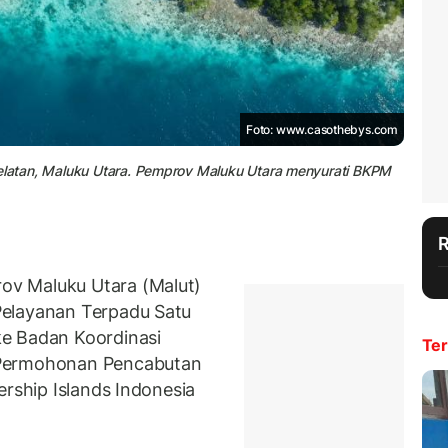
Foto: www.casothebys.com
Selatan, Maluku Utara. Pemprov Maluku Utara menyurati BKPM
v Maluku Utara (Malut)
Pelayanan Terpadu Satu
e Badan Koordinasi
Ter
 Permohonan Pencabutan
ership Islands Indonesia